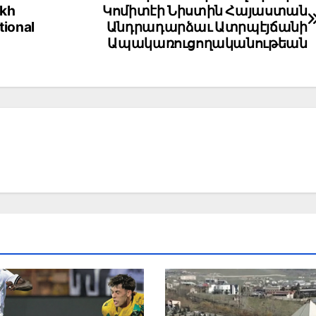
akh
Կոմիտէի Նիստին Հայաստան
tional
Անդրադարձաւ Ատրպէյճանի
Ապակառուցողականութեան