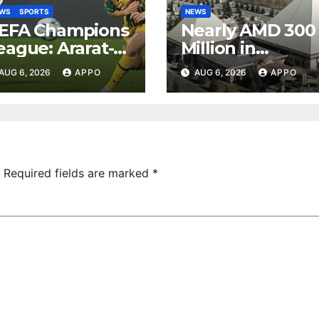
EWS
SPORTS
NEWS
EFA Champions
Nearly AMD 300
eague: Ararat-
Million in
rmenia Secure
Undeclared
AUG 6, 2026
APPO
AUG 6, 2026
APPO
onvincing
Turnover
ictory Over
Uncovered at
hamrock
Tsarukyan-
overs 2-0
Owned
Entertainment
Center
Required fields are marked
*