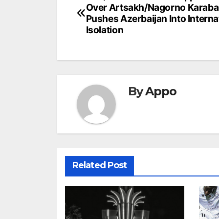
Over Artsakh/Nagorno Karab
navigation
Pushes Azerbaijan Into Interna
Isolation
By
Appo
Related Post