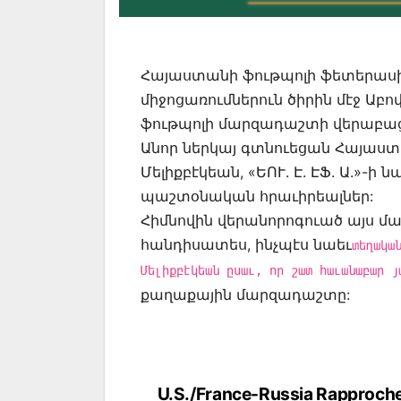
Հայաստանի ֆութպոլի ֆետերասի
միջոցառումներուն ծիրին մէջ Աբ
ֆութպոլի մարզադաշտի վերաբաց
Անոր ներկայ գտնուեցան Հայաս
Մելիքբէկեան, «ԵՈՒ. Է. ԷՖ. Ա.»-ի
պաշտօնական հրաւիրեալներ:
Հիմնովին վերանորոգուած այս մա
հանդիսատես, ինչպէս նաեւ
տեղակա
Մելիքբէկեան ըսաւ, որ շատ հաւանաբար յ
քաղաքային մարզադաշտը:
Post
U.S./France-Russia Rapproch