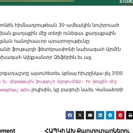
ոնին հիմնադրութեան 30-ամեակին նուիրուած
ովեան քաղաքին մէջ տեղի ունեցաւ քաղաքային
ման հանդիսաւոր արարողութիւնը:
տանի ֆութպոլի ֆետերասիոնի նախագահ Արմէն
 նախագահ Ալեքսանտր Զեֆերին եւ այլ
րզադաշտը այսուհետեւ կրնայ հիւրընկա-լել 3100
ն եւ միջազգային ֆութպոլի մըրցումներ: Իր խօսքին մէջ
յուլիսին, կը բացուի նաեւ Վանաձորի
առաջիկայ ամիս
ement
ՀԱՊԿի ԱԽ Քարտուղարներու