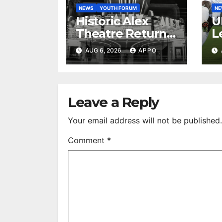
NEWS
YOUTH FORUM
N
Historic Alex
U
Theatre Returns
L
to First-Run
A
AUG 6, 2026
APPO
Feature Films
C
After 35 Years
V
S
R
Leave a Reply
Your email address will not be published.
Comment
*