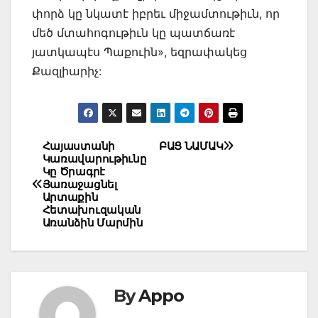
փորձ կը նկատէ իբրեւ միջամտութիւն, որ
մեծ մտահոգութիւն կը պատճառէ
յատկապէս Պաքուին», եզրափակեց
Քազլիարիչ:
Post
Հայաստանի
ԲԱՑ ՆԱՄԱԿ
Կառավարութիւնը
navigation
Կը Ծրագրէ
Յառաջացնել
Արտաքին
Հետախուզական
Առանձին Մարմին
By
Appo