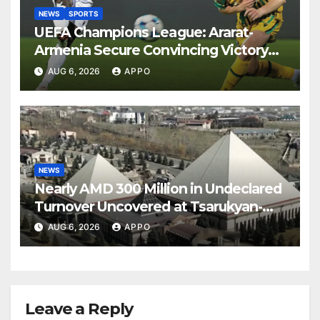
NEWS
SPORTS
UEFA Champions League: Ararat-
Armenia Secure Convincing Victory
Over Shamrock Rovers 2-0
AUG 6, 2026
APPO
NEWS
Nearly AMD 300 Million in Undeclared
Turnover Uncovered at Tsarukyan-
Owned Entertainment Center
AUG 6, 2026
APPO
Leave a Reply