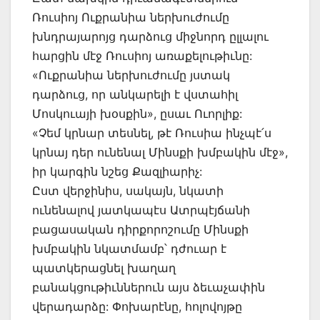
Ռուսիոյ Ուքրանիա ներխուժումը
խնդրայարոյց դարձուց միջնորդ ըլլալու
հարցին մէջ Ռուսիոյ առաքելութիւնը:
«Ուքրանիա ներխուժումը յստակ
դարձուց, որ անկարելի է վստահիլ
Մոսկուայի խօսքին», ըսաւ Ուորլիք:
«Չեմ կրնար տեսնել, թէ Ռուսիա ինչպէ՛ս
կրնայ դեր ունենալ Մինսքի խմբակին մէջ»,
իր կարգին նշեց Քազլիարիչ:
Ըստ վերջինիս, սակայն, նկատի
ունենալով յատկապէս Ատրպէյճանի
բացասական դիրքորոշումը Մինսքի
խմբակին նկատմամբ՝ դժուար է
պատկերացնել խաղաղ
բանակցութիւններուն այս ձեւաչափին
վերադարձը: Փոխարէնը, հոլովոյթը