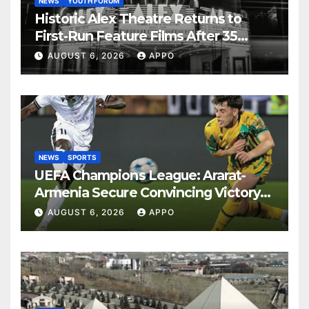
NEWS
YOUTH FORUM
Historic Alex Theatre Returns to
First-Run Feature Films After 35
Years
AUGUST 6, 2026
APPO
NEWS
SPORTS
UEFA Champions League: Ararat-
Armenia Secure Convincing Victory
Over Shamrock Rovers 2-0
AUGUST 6, 2026
APPO