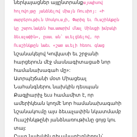
ներկայացներ այլընտրանք
այսպիսով
հոլովոյթը յանձնելով միայն Ռուսիոյ: «Ի
տարբերութիւն Մոսկուայի, Փարիզ եւ Ուաշինկթըն
կը շարունակեն հաւատարիմ մնալ Մինսքի խմբակի
ձեւաչափին», ըսաւ ան՝ աւելցնելով, որ
Ուաշինկթըն նաեւ «շատ աւելի հեռու գնաց
նշանակելով Կովկասի եւ շրջանի
հարցերուն մէջ մասնագիտացած նոր
համանախագահ մը»:
Ատրպէյճանի մօտ Միացեալ
Նահանգներու նախկին դեսպան
Քազլիարիչ եւս համամիտ է, որ
ամերիկեան կողմէ նոր համանախագահի
նշանակումը այս ձեւաչափին նկատմամբ
Ուաշինկթընի յանձնառութիւնը ցոյց կու
տայ:
Ըատ նախկին դիւանագէտներուն՝