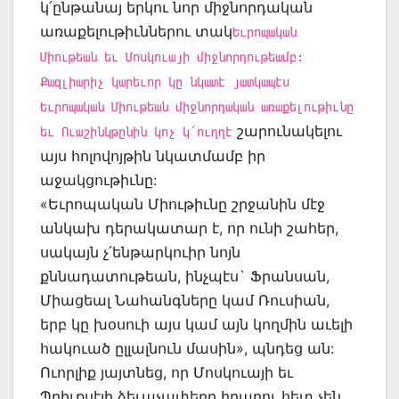
կ՛ընթանայ երկու նոր միջնորդական
առաքելութիւններու տակ
Եւրոպական
Միութեան եւ Մոսկուայի միջնորդութեամբ:
Քազլիարիչ կարեւոր կը նկատէ յատկապէս
Եւրոպական Միութեան միջնորդական առաքելութիւնը
շարունակելու
եւ Ուաշինկթընին կոչ կ՛ուղղէ
այս հոլովոյթին նկատմամբ իր
աջակցութիւնը:
«Եւրոպական Միութիւնը շրջանին մէջ
անկախ դերակատար է, որ ունի շահեր,
սակայն չ՛ենթարկուիր նոյն
քննադատութեան, ինչպէս` Ֆրանսան,
Միացեալ Նահանգները կամ Ռուսիան,
երբ կը խօսուի այս կամ այն կողմին աւելի
հակուած ըլլալնուն մասին», պնդեց ան:
Ուորլիք յայտնեց, որ Մոսկուայի եւ
Պրիւքսէլի ձեւաչափերը իրարու հետ չեն