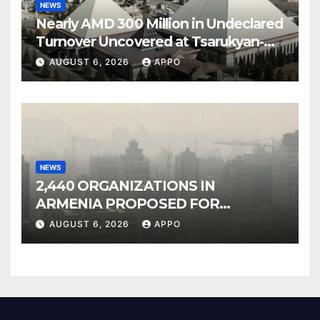
NEWS
Nearly AMD 300 Million in Undeclared
Turnover Uncovered at Tsarukyan-
Owned Entertainment Center
AUGUST 6, 2026
APPO
NEWS
2,440 ORGANIZATIONS IN
ARMENIA PROPOSED FOR
INCLUSION IN LIST OF AIR
AUGUST 6, 2026
APPO
POLLUTERS