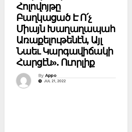
Հոլովոյթը
Բաղկացած Է Ո՛չ
Միայն Խաղաղապահ
Առաքելութենէն, Այլ
Նաեւ Կարգավիճակի
Հարցէն». Ուորլիք
By
Appo
JUL 21, 2022