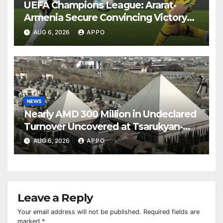
UEFA Champions League: Ararat-
Armenia Secure Convincing Victory
Over Shamrock Rovers 2-0
AUG 6, 2026
APPO
NEWS
Nearly AMD 300 Million in Undeclared
Turnover Uncovered at Tsarukyan-
Owned Entertainment Center
AUG 6, 2026
APPO
Leave a Reply
Your email address will not be published.
Required fields are
marked
*