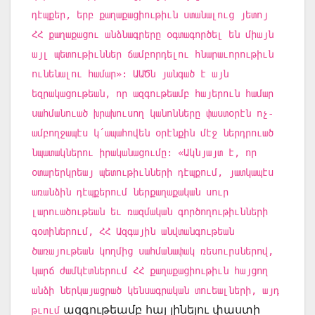
դէպքեր, երբ քաղաքացիութիւն ստանալուց յետոյ
ՀՀ քաղաքացու անձնագրերը օգտագործել են միայն
այլ պետութիւններ ճամբորդելու հնարաւորութիւն
ունենալու համար»: ԱԱԾն յանգած է այն
եզրակացութեան, որ ազգութեամբ հայերուն համար
սահմանուած խրախուսող կանոնները փաստօրէն ոչ-
ամբողջապէս կ՛ապահովեն օրէնքին մէջ ներդրուած
նպատակներու իրականացումը: «Ակնյայտ է, որ
օտարերկրեայ պետութիւնների դէպքում, յատկապէս
առանձին դէպքերում ներքաղաքական սուր
լարուածութեան եւ ռազմական գործողութիւնների
գօտիներում, ՀՀ Ազգային անվտանգութեան
ծառայութեան կողմից սահմանափակ ռեսուրսներով,
կարճ ժամկէտներում ՀՀ քաղաքացիութիւն հայցող
անձի ներկայացրած կենսագրական տուեալների, այդ
ազգութեամբ հայ լինելու փաստի
թւում