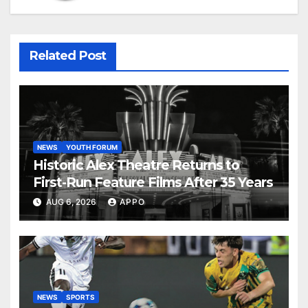
Related Post
NEWS
YOUTH FORUM
Historic Alex Theatre Returns to
First-Run Feature Films After 35 Years
AUG 6, 2026
APPO
NEWS
SPORTS