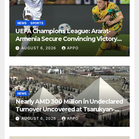
NEWS
SPORTS
UEFA Champions League: Ararat-
Armenia Secure Convincing Victory
Over Shamrock Rovers 2-0
AUGUST 6, 2026
APPO
NEWS
Nearly AMD 300 Million in Undeclared
Turnover Uncovered at Tsarukyan-
Owned Entertainment Center
AUGUST 6, 2026
APPO