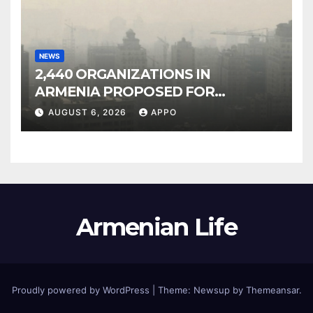
NEWS
2,440 ORGANIZATIONS IN
ARMENIA PROPOSED FOR
INCLUSION IN LIST OF AIR
AUGUST 6, 2026
APPO
POLLUTERS
Armenian Life
Proudly powered by WordPress
|
Theme: Newsup by
Themeansar
.