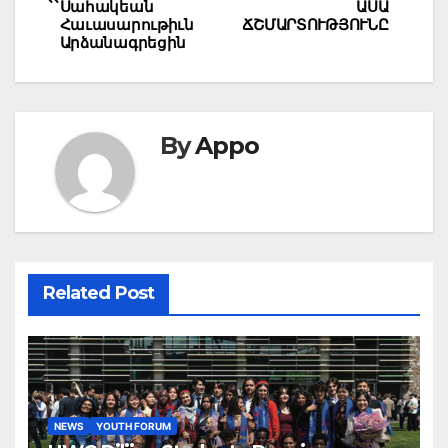
Սահակեան
ԱՍԱ
Հաւասարութիւն
ՃՇՄԱՐՏՈՒԹՅՈՒՆԸ
Արձանագրեցին
By
Appo
Related Post
NEWS
YOUTH FORUM