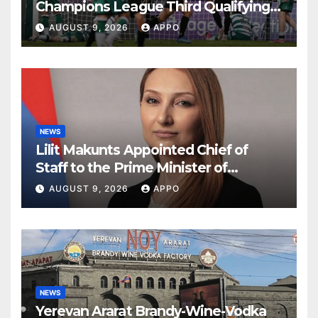
Champions League Third Qualifying
Round
AUGUST 9, 2026
APPO
NEWS
Lilit Makunts Appointed Chief of
Staff to the Prime Minister of
Armenia
AUGUST 9, 2026
APPO
NEWS
Yerevan Ararat Brandy-Wine-Vodka