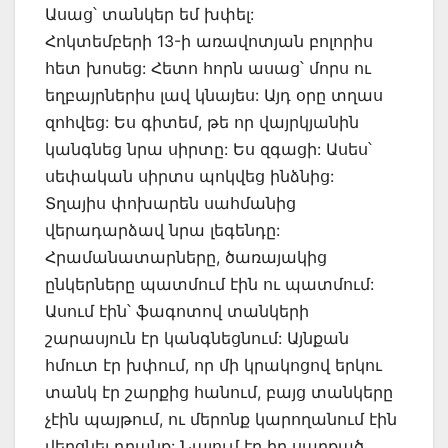
Ասաց՝ տանկեր եմ խփել:
Հոկտեմբերի 13-ի առավոտյան բոլորիս
հետ խոսեց: Հետո հորն ասաց՝ մորս ու
եղբայրներիս լավ կնայես: Այդ օրը տղաս
զոհվեց: Ես գիտեմ, թե որ վայրկյանին
կանգնեց նրա սիրտը: Ես զգացի: Ասես՝
սեփական սիրտս պոկվեց ինձնից:
Տղայիս փոխարեն սահմանից
վերադարձավ նրա լեգենդը:
Հրամանատարները, ծառայակից
ընկերները պատմում էին ու պատմում:
Ասում էին՝ ֆագոտով տանկերի
շարասյուն էր կանգնեցնում: Այնքան
հմուտ էր խփում, որ մի կրակոցով երկու
տանկ էր շարքից հանում, բայց տանկերը
չէին պայթում, ու մերոնք կարողանում էին
վերցնել դրանք: Նայում էր իր սարքած