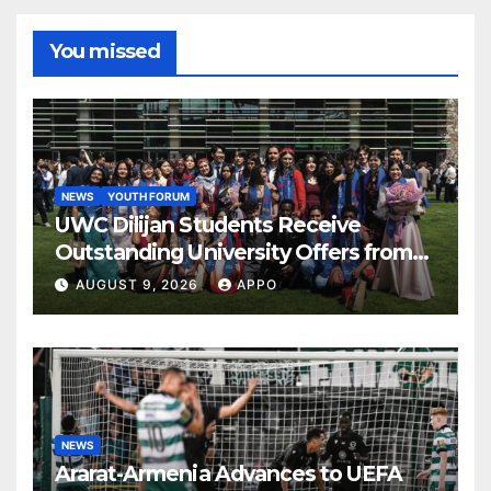
You missed
NEWS
YOUTH FORUM
UWC Dilijan Students Receive
Outstanding University Offers from
the World’s Leading Institutions
AUGUST 9, 2026
APPO
NEWS
Ararat-Armenia Advances to UEFA