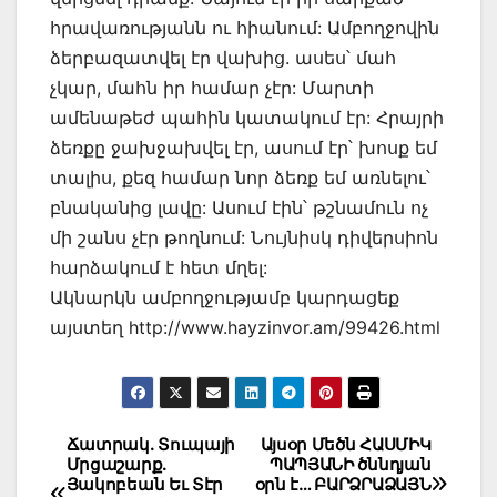
հրավառությանն ու հիանում: Ամբողջովին
ձերբազատվել էր վախից. ասես՝ մահ
չկար, մահն իր համար չէր: Մարտի
ամենաթեժ պահին կատակում էր: Հրայրի
ձեռքը ջախջախվել էր, ասում էր՝ խոսք եմ
տալիս, քեզ համար նոր ձեռք եմ առնելու՝
բնականից լավը: Ասում էին՝ թշնամուն ոչ
մի շանս չէր թողնում: Նույնիսկ դիվերսիոն
հարձակում է հետ մղել:
Ակնարկն ամբողջությամբ կարդացեք
այստեղ http://www.hayzinvor.am/99426.html
Post
Ճատրակ. Տուպայի
Այսօր Մեծն ՀԱՍՄԻԿ
Մրցաշարք.
ՊԱՊՅԱՆԻ ծննդյան
navigation
Յակոբեան Եւ Տէր
օրն է… ԲԱՐՁՐԱՁԱՅՆ