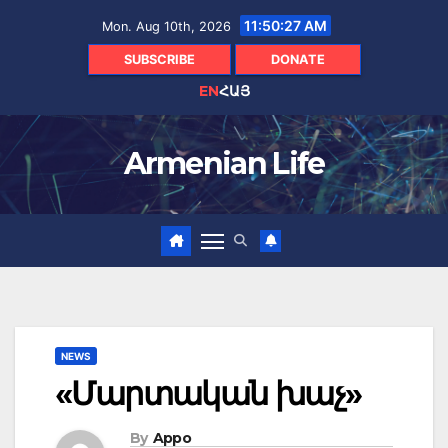
Skip
11:50:28 AM
Mon. Aug 10th, 2026
to
content
SUBSCRIBE
DONATE
EN
ՀԱՅ
Armenian Life
NEWS
«Մարտական խաչ»
By
Appo