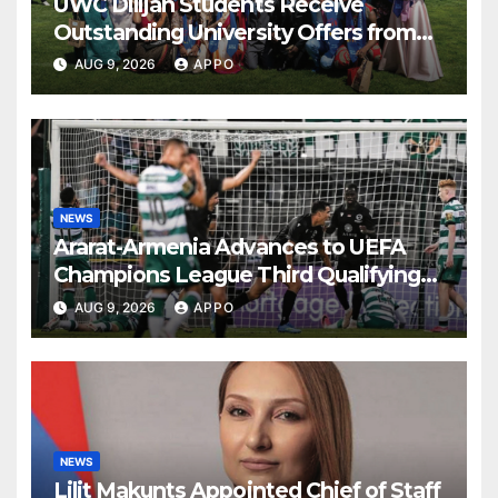
UWC Dilijan Students Receive
Outstanding University Offers from
the World’s Leading Institutions
AUG 9, 2026
APPO
NEWS
Ararat-Armenia Advances to UEFA
Champions League Third Qualifying
Round
AUG 9, 2026
APPO
NEWS
Lilit Makunts Appointed Chief of Staff