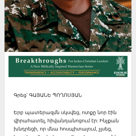
Գրեց՝ ԳԱՅԱՆԵ ՊՈՂՈՍՅԱՆ
Երբ պատերազմն սկսվեց, ոտքը նոր էին
վիրահատել, հիվանդանոցում էր: Ինչքան
խնդրեցի, որ մնա հոսպիտալում, չլսեց,