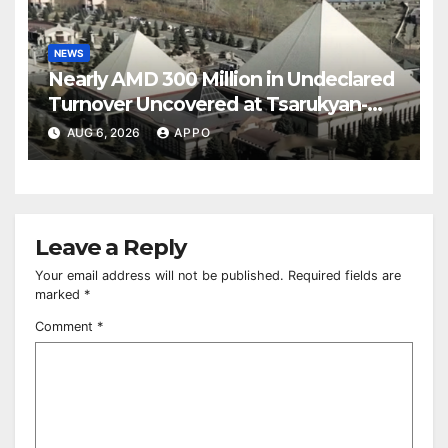
NEWS
Nearly AMD 300 Million in Undeclared
Turnover Uncovered at Tsarukyan-
Owned Entertainment Center
AUG 6, 2026
APPO
Leave a Reply
Your email address will not be published.
Required fields are
marked
*
Comment
*