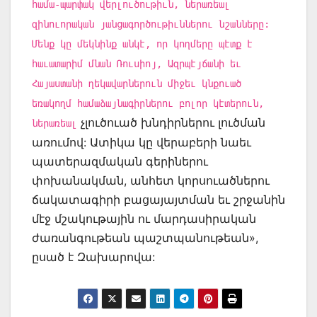
համա-պարփակ վերլուծութիւն, ներառեալ
զինուորական յանցագործութիւններու նշանները:
Մենք կը մեկնինք անկէ, որ կողմերը պէտք է
հաւատարիմ մնան Ռուսիոյ, Ազրպէյճանի եւ
Հայաստանի ղեկավարներուն միջեւ կնքուած
եռակողմ համաձայնագիրներու բոլոր կէտերուն,
չլուծուած խնդիրներու լուծման
ներառեալ
առումով: Ատիկա կը վերաբերի նաեւ
պատերազմական գերիներու
փոխանակման, անհետ կորսուածներու
ճակատագիրի բացայայտման եւ շրջանին
մէջ մշակութային ու մարդասիրական
ժառանգութեան պաշտպանութեան»,
ըսած է Զախարովա: