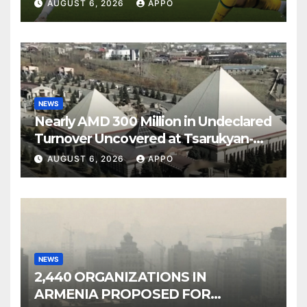
Over Shamrock Rovers 2-0
AUGUST 6, 2026
APPO
NEWS
Nearly AMD 300 Million in Undeclared
Turnover Uncovered at Tsarukyan-
Owned Entertainment Center
AUGUST 6, 2026
APPO
NEWS
2,440 ORGANIZATIONS IN
ARMENIA PROPOSED FOR