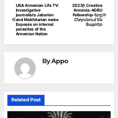
Post
USA Armenian Life TV:
2023ի Creative
Investigative
Armenia-AGBU
navigation
journalists Jabarian
Fellowship-երը
and Mekhitarian make
Ընդունում Են
Exposés on internal
Յայտեր
parasites of the
Armenian Nation
By
Appo
Related Post