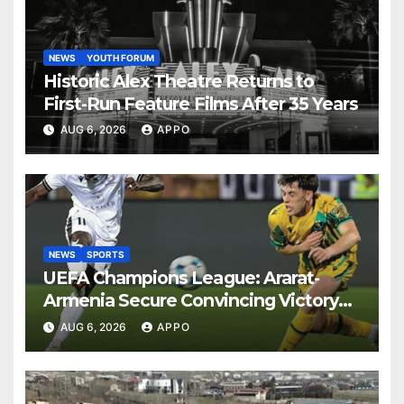
NEWS
YOUTH FORUM
Historic Alex Theatre Returns to
First-Run Feature Films After 35 Years
AUG 6, 2026
APPO
NEWS
SPORTS
UEFA Champions League: Ararat-
Armenia Secure Convincing Victory
Over Shamrock Rovers 2-0
AUG 6, 2026
APPO