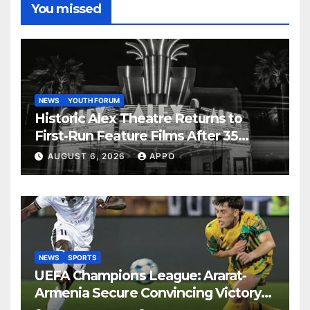
You missed
NEWS
YOUTH FORUM
Historic Alex Theatre Returns to
First-Run Feature Films After 35
Years
AUGUST 6, 2026
APPO
NEWS
SPORTS
UEFA Champions League: Ararat-
Armenia Secure Convincing Victory