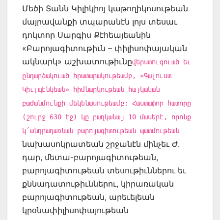
Մեծի Տանն Կիլիկիոյ կաթողիկոսութեան
մայրավանքի տպարանէն լոյս տեսաւ
դոկտոր Սարգիս Քէհեայեանին
«Բարոյագիտութիւն – փիլիսոփայական
ակնարկ» աշխատութիւնը
վերստուգուած եւ
ընդարձակուած հրատարակութեամբ, «Գալուստ
Կիւլպէնկեան» հիմնարկութեան հայկական
բաժանմունքի մեկենասութեամբ: Հաստափոր հատորը
(շուրջ 630 էջ) կը բաղկանայ 10 մասերէ, որոնք
կ՛անդրադառնան բարոյագիտութեան պատմութեան
նախասոկրատեան շրջանէն մինչեւ Ժ.
դար, մետա-բարոյագիտութեան,
բարոյագիտութեան տեսութիւններու եւ
քննադատութիւններու, կիրառական
բարոյագիտութեան, արեւելեան
կրօնափիլիսոփայութեան