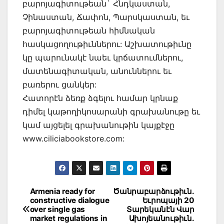
բարոյագիտութեան` Հնդկաստան,
Չինաստան, Ճափոն, Պարսկաստան, եւ
բարոյագիտութեան հիմնական
հասկացողութիւններու: Աշխատութիւնը
կը պարունակէ նաեւ կրճատումներու,
մատենագիտական, անուններու եւ
բառերու ցանկեր:
Հատորէն ձեռք ձգելու համար կրնաք
դիմել կաթողիկոսարանի գրախանութը եւ
կամ այցելել գրախանութին կայքէջը
www.ciliciabookstore.com:
Post
Armenia ready for
Ծանրաբարձութիւն.
constructive dialogue
Եւրոպայի 20
navigation
over single gas
Տարեկանէն Վար
market regulations in
Ախոյեանութիւն.