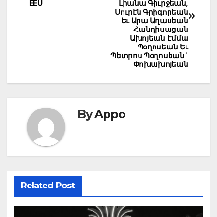
EEU
Լիանա Գիւրջեան,
Սուրէն Գրիգորեան
Եւ Արա Աղասեան
Հանդիսացան
Ախոյեան Էմմա
Պօղոսեան Եւ
Պետրոս Պօղոսեան`
Փոխախոյեան
By
Appo
Related Post