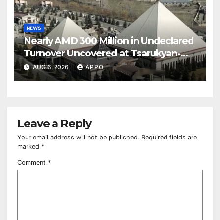
NEWS
Nearly AMD 300 Million in Undeclared
Turnover Uncovered at Tsarukyan-
Owned Entertainment Center
AUG 6, 2026
APPO
Leave a Reply
Your email address will not be published.
Required fields are
marked
*
Comment
*