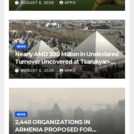
Over Shamrock Rovers 2-0
AUGUST 6, 2026
APPO
NEWS
Nearly AMD 300 Million in Undeclared
Turnover Uncovered at Tsarukyan-
Owned Entertainment Center
AUGUST 6, 2026
APPO
NEWS
2,440 ORGANIZATIONS IN
ARMENIA PROPOSED FOR