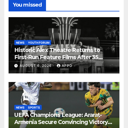
You missed
NEWS
YOUTH FORUM
Historic Alex Theatre Returns to
First-Run Feature Films After 35
Years
AUGUST 6, 2026
APPO
NEWS
SPORTS
UEFA Champions League: Ararat-
Armenia Secure Convincing Victory