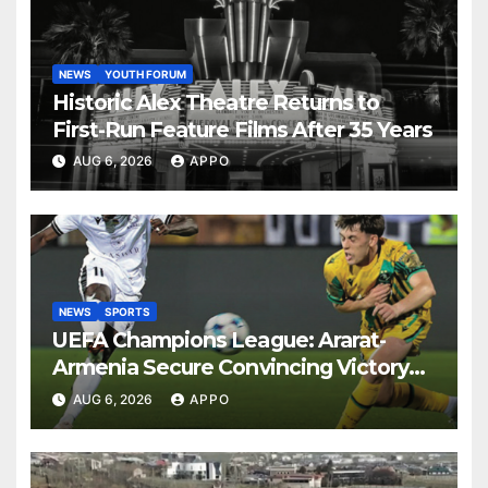
NEWS
YOUTH FORUM
Historic Alex Theatre Returns to
First-Run Feature Films After 35 Years
AUG 6, 2026
APPO
NEWS
SPORTS
UEFA Champions League: Ararat-
Armenia Secure Convincing Victory
Over Shamrock Rovers 2-0
AUG 6, 2026
APPO