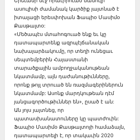
Երեւանի մէջ հրաւիրուած մամուլի
ասուլիսի ժամանակ կարծիք յայտնած է
իտալացի երեսփոխան Ֆապիօ Մասիմօ
Քասթալտօ:
«Մեծապէս մտահոգուած ենք եւ կը
դատապարտենք ազրպէյճանական
նախայարձակումը, որ տեղի ունեցաւ
սեպտեմբերին Հայաստանի
տարածքային ամբողջականութեան
նկատմամբ, այն դաժանութիւնները,
որոնք թոյլ տրուած են ռազմագերիներուն
նկատմամբ: Ասոնք մարդկութեան դէմ
յանցագործութիւններ են», ըսած է ան:
Ան յոյս յայտնեց, որ
պատասխանատուները կը պատժուին:
Ֆապիօ Մասիմօ Քասթալտոյի համաձայն,
դատապարտելի է, որ տակաւին 2020