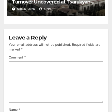
Turnover Uncovered at Tsarukyan-
Owned Entertainment Center
AUG 6, 2026
APPO
Leave a Reply
Your email address will not be published.
Required fields are
marked
*
Comment
*
Name
*