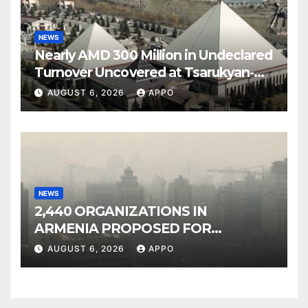
NEWS
Nearly AMD 300 Million in Undeclared
Turnover Uncovered at Tsarukyan-
Owned Entertainment Center
AUGUST 6, 2026
APPO
NEWS
2,440 ORGANIZATIONS IN
ARMENIA PROPOSED FOR
INCLUSION IN LIST OF AIR
AUGUST 6, 2026
APPO
POLLUTERS