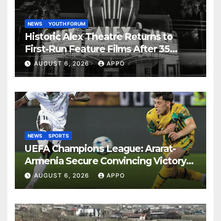
NEWS
YOUTH FORUM
Historic Alex Theatre Returns to
First-Run Feature Films After 35
Years
AUGUST 6, 2026
APPO
NEWS
SPORTS
UEFA Champions League: Ararat-
Armenia Secure Convincing Victory
Over Shamrock Rovers 2-0
AUGUST 6, 2026
APPO