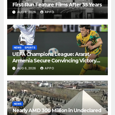
First-Run Feature Films After 35 Years
AUG 6, 2026
APPO
NEWS
SPORTS
UEFA Champions League: Ararat-
Armenia Secure Convincing Victory
Over Shamrock Rovers 2-0
AUG 6, 2026
APPO
NEWS
Nearly AMD 300 Million in Undeclared