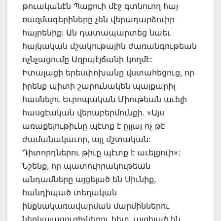
թուականէն Պաքուի մէջ գտնուող հայ
ռազմագերիները չեն վերադարձուիր
հայրենիք: Ան դատապարտեց նաեւ
հայկական մշակութային ժառանգութեան
ոչնչացումը Ազրպէյճանի կողմէ:
Իտալացի երեսփոխանը վստահեցուց, որ
իրենք պիտի շարունակեն պայքարիլ
հասնելու Եւրոպական Միութեան աւելի
հասցէական վերաբերմունքի. «Այս
առաքելութիւնը պէտք է ըլլայ ոչ թէ
ժամանակաւոր, այլ մշտական:
Դիտորդներու թիւը պէտք է աւելցուի»:
Նշենք, որ պատուիրակութեան
անդամները այցելած են Սիւնիք,
հանդիպած տեղական
ինքնակառավարման մարմիններու
ներկայացուցիչներու հետ, այցելած են