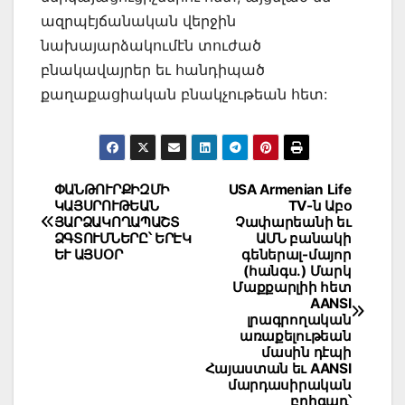
ազրպէյճանական վերջին
նախայարձակումէն տուժած
բնակավայրեր եւ հանդիպած
քաղաքացիական բնակչութեան հետ:
Post
ՓԱՆԹՈՒՐՔԻԶՄԻ
USA Armenian Life
ԿԱՅՍՐՈՒԹԵԱՆ
TV-ն Աբօ
navigation
ՅԱՐՁԱԿՈՂԱՊԱՇՏ
Չափարեանի եւ
ՁԳՏՈՒՄՆԵՐԸ՝ ԵՐԷԿ
ԱՄՆ բանակի
ԵՒ ԱՅՍՕՐ
գեներալ-մայոր
(հանգս.) Մարկ
Մաքքարլիի հետ
AANSI
լրագրողական
առաքելութեան
մասին դէպի
Հայաստան եւ AANSI
մարդասիրական
բրիգադ՝