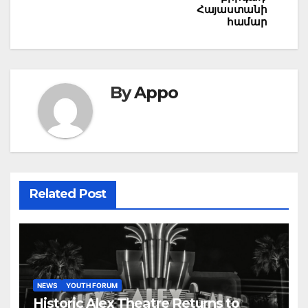
Հայաստանի
համար
By
Appo
Related Post
NEWS
YOUTH FORUM
Historic Alex Theatre Returns to