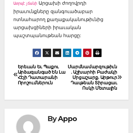
Արցախի ժողովրդի
Ատրպէյճանի
իրաւունքները զանգուածաբար
ոտնահարող քաղաքականութիւնից
արցախցիների իրաւական
պաշտպանութեան հարցը:
Post
Երեւան Եւ Պաքու
Մարմնամարզութիւն
Արձագանգած Են Լա
. Աշխարհի Բաժակի
navigation
Հէյի Դատարանի
Մրցաշարք. Արթուր
Որոշումներուն
Դաւթեան Տիրացաւ
Ոսկի Մետալին
By
Appo