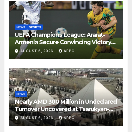
NEWS
SPORTS
UEFA Champions League: Ararat-
Armenia Secure Convincing Victory
Over Shamrock Rovers 2-0
AUGUST 6, 2026
APPO
NEWS
Nearly AMD 300 Million in Undeclared
Turnover Uncovered at Tsarukyan-
Owned Entertainment Center
AUGUST 6, 2026
APPO