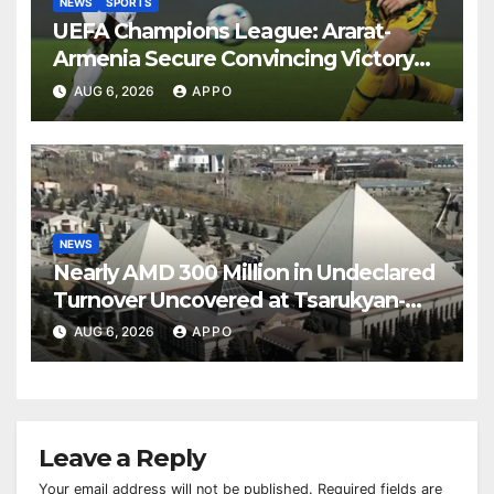
NEWS
SPORTS
UEFA Champions League: Ararat-
Armenia Secure Convincing Victory
Over Shamrock Rovers 2-0
AUG 6, 2026
APPO
NEWS
Nearly AMD 300 Million in Undeclared
Turnover Uncovered at Tsarukyan-
Owned Entertainment Center
AUG 6, 2026
APPO
Leave a Reply
Your email address will not be published.
Required fields are