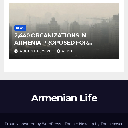
NEWS
2,440 ORGANIZATIONS IN
ARMENIA PROPOSED FOR
INCLUSION IN LIST OF AIR
AUGUST 6, 2026
APPO
POLLUTERS
Armenian Life
Proudly powered by WordPress
|
Theme: Newsup by
Themeansar
.