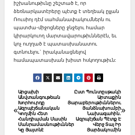
իշխանութիւնը շեշտած է, որ
ձեռնարկատէրերը պէտք է տեղեակ ըլլան
Ռուսիոյ դէմ սահմանափակումներն ու
պատժա-միջոցները ջնջելու համար
կիրարկուող մարտավարութիւններէն, եւ
կոչ ուղղած է պատասխանատու
գտնուելու` իրականացնելով
համապատասխան խիստ հսկողութիւն:
Post
Արցախի
Ըստ Պունտըսթակի
Անվտանգութեան
Արտաքին
navigation
Խորհուրդը
Յարաբերութիւններու
Ազրպէյճանական
Յանձնախումբի
Կողմին Հետ
Նախագահին.
Հանդիպման Մասին
Ազրպէյճան Պէտք Է
Մանրամասնութիւններ
Վերջ Տայ Իր
Կը Յայտնէ
Յարձակումին