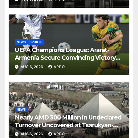
NEWS
SPORTS
UEFA Champions League: Ararat-
Armenia Secure Convincing Victory
Over Shamrock Rovers 2-0
AUG 6, 2026
APPO
NEWS
Nearly AMD 300 Million in Undeclared
Turnover Uncovered at Tsarukyan-
Owned Entertainment Center
AUG 6, 2026
APPO