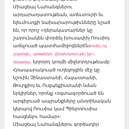
Միացեալ Նահանգներու
արդարադատութեան, առեւտուրի եւ
ելեւմուտքի նախարարութիւնները նշած
են, որ որոշ «դերակատարներ կը
շարունակեն փորձել խուսափիլ Ռուսիոյ
առնչուած պատժամիջոցներէն
փորձելով
շրջանցել արտածման վերահսկողութիւնը»,
երրորդ կողմի միջնորդութեամբ:
ներառեալ
Հրապարակուած ուղեցոյցին մէջ կը
նշուին Չինաստանի, Հայաստանի,
Թուրքիոյ եւ Ուզպեքիստանի նման
երկիրներ, որոնք «օգտագործուած են
արգիլուած ապրանքները անօրինական
կերպով Ռուսիա կամ Պիելոռուսիա
հասցնելու համար»:
Միացեալ Նահանգներու գործադիր