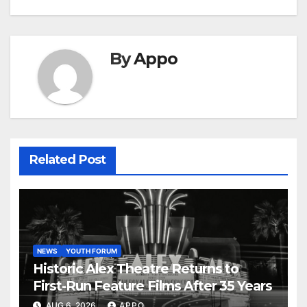
By
Appo
Related Post
NEWS
YOUTH FORUM
Historic Alex Theatre Returns to
First-Run Feature Films After 35 Years
AUG 6, 2026
APPO