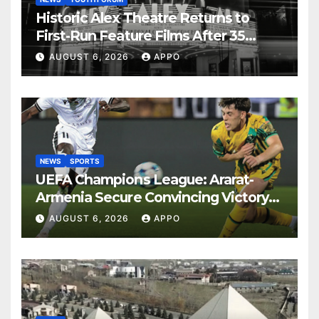
Historic Alex Theatre Returns to
First-Run Feature Films After 35
Years
AUGUST 6, 2026
APPO
NEWS
SPORTS
UEFA Champions League: Ararat-
Armenia Secure Convincing Victory
Over Shamrock Rovers 2-0
AUGUST 6, 2026
APPO