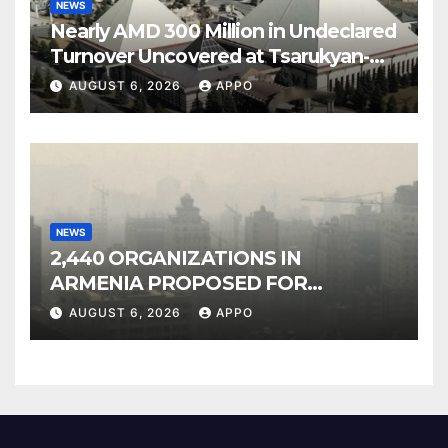
NEWS
Nearly AMD 300 Million in Undeclared
Turnover Uncovered at Tsarukyan-
Owned Entertainment Center
AUGUST 6, 2026
APPO
NEWS
2,440 ORGANIZATIONS IN
ARMENIA PROPOSED FOR
INCLUSION IN LIST OF AIR
AUGUST 6, 2026
APPO
POLLUTERS