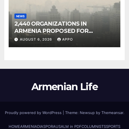
NEWS
2,440 ORGANIZATIONS IN
ARMENIA PROPOSED FOR
INCLUSION IN LIST OF AIR
AUGUST 6, 2026
APPO
POLLUTERS
Armenian Life
Proudly powered by WordPress
|
Theme: Newsup by
Themeansar
.
HOME
ARMENIA
DIASPORA
USALM in PDF
COLUMNISTS
SPORTS