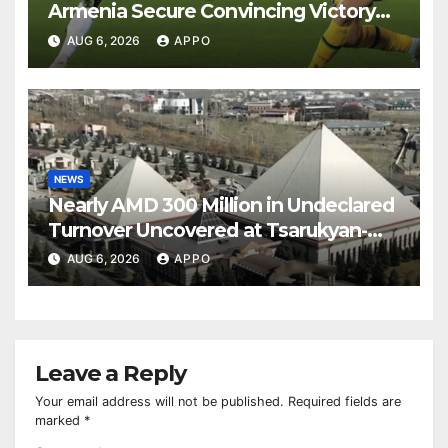
Armenia Secure Convincing Victory
Over Shamrock Rovers 2-0
AUG 6, 2026
APPO
NEWS
Nearly AMD 300 Million in Undeclared
Turnover Uncovered at Tsarukyan-
Owned Entertainment Center
AUG 6, 2026
APPO
Leave a Reply
Your email address will not be published.
Required fields are
marked
*