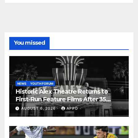
You missed
NEWS
YOUTH FORUM
Historic Alex Theatre Returns to
First-Run Feature Films After 35
Years
AUGUST 6, 2026
APPO