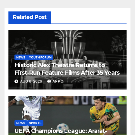
Related Post
NEWS
YOUTH FORUM
Historic Alex Theatre Returns to
First-Run Feature Films After 35 Years
AUG 6, 2026
APPO
NEWS
SPORTS
UEFA Champions League: Ararat-