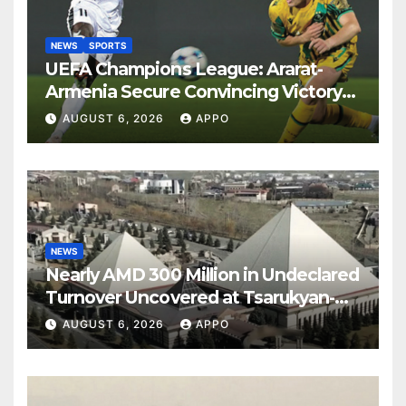
NEWS
SPORTS
UEFA Champions League: Ararat-
Armenia Secure Convincing Victory
Over Shamrock Rovers 2-0
AUGUST 6, 2026
APPO
NEWS
Nearly AMD 300 Million in Undeclared
Turnover Uncovered at Tsarukyan-
Owned Entertainment Center
AUGUST 6, 2026
APPO