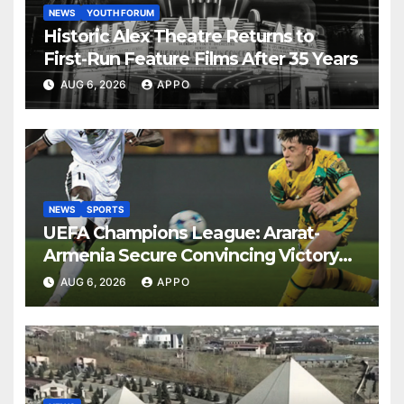
NEWS
YOUTH FORUM
Historic Alex Theatre Returns to
First-Run Feature Films After 35 Years
AUG 6, 2026
APPO
NEWS
SPORTS
UEFA Champions League: Ararat-
Armenia Secure Convincing Victory
Over Shamrock Rovers 2-0
AUG 6, 2026
APPO