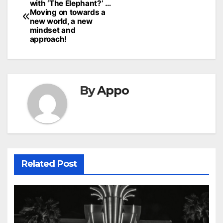
with ‘The Elephant?’ …
navigation
Moving on towards a
new world, a new
mindset and
approach!
By
Appo
Related Post