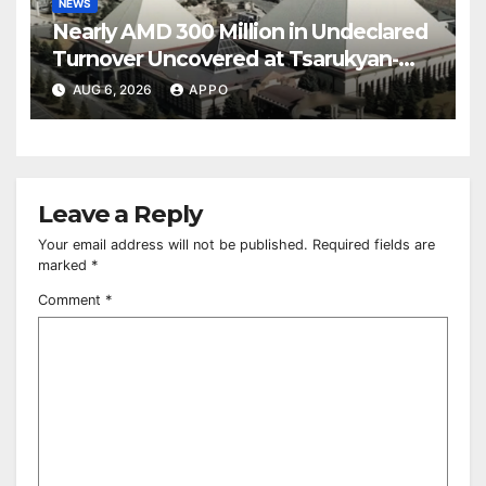
NEWS
Nearly AMD 300 Million in Undeclared
Turnover Uncovered at Tsarukyan-
Owned Entertainment Center
AUG 6, 2026
APPO
Leave a Reply
Your email address will not be published.
Required fields are
marked
*
Comment
*