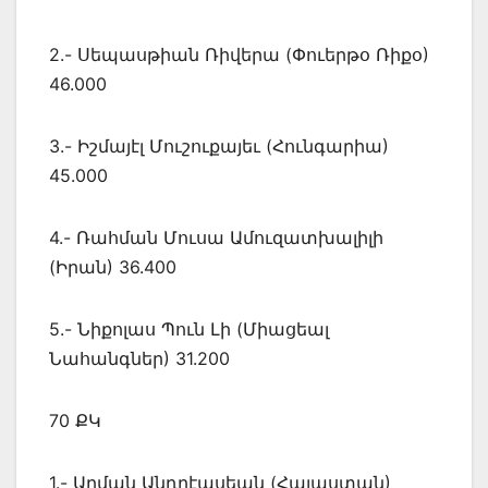
2.- Սեպասթիան Ռիվերա (Փուերթօ Ռիքօ)
46.000
3.- Իշմայէլ Մուշուքայեւ (Հունգարիա)
45.000
4.- Ռահման Մուսա Ամուզատխալիլի
(Իրան) 36.400
5.- Նիքոլաս Պուն Լի (Միացեալ
Նահանգներ) 31.200
70 ՔԿ
1.- Արման Անդրէասեան (Հայաստան)