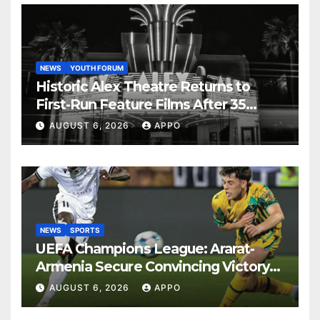
NEWS
YOUTH FORUM
Historic Alex Theatre Returns to
First-Run Feature Films After 35
Years
AUGUST 6, 2026
APPO
NEWS
SPORTS
UEFA Champions League: Ararat-
Armenia Secure Convincing Victory
Over Shamrock Rovers 2-0
AUGUST 6, 2026
APPO