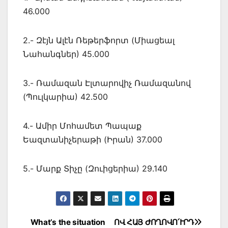
46.000
2.- Զէյն Ալէն Ռեթերֆորտ (Միացեալ
Նահանգներ) 45.000
3.- Ռամազան Էլտարովիչ Ռամազանով
(Պուլկարիա) 42.500
4.- Ամիր Մոհամետ Պապաք
Եազտանիչերաթի (Իրան) 37.000
5.- Մարք Տիչը (Զուիցերիա) 29.140
Post
What’s the situation
ՈՎ ՀԱՅ ԺՈՂՈՎՈ՛ՒՐԴ