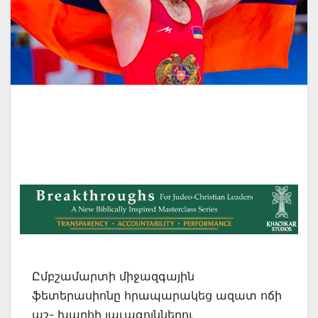
Ըմբշամարտի միջազգային
ֆետերասիոնը հրապարակեց ազատ ոճի
աշ- խարհի լաւագոյններու