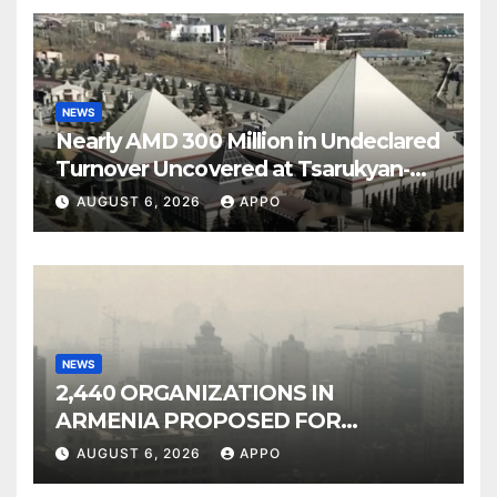
NEWS
Nearly AMD 300 Million in Undeclared
Turnover Uncovered at Tsarukyan-
Owned Entertainment Center
AUGUST 6, 2026
APPO
NEWS
2,440 ORGANIZATIONS IN
ARMENIA PROPOSED FOR
INCLUSION IN LIST OF AIR
AUGUST 6, 2026
APPO
POLLUTERS