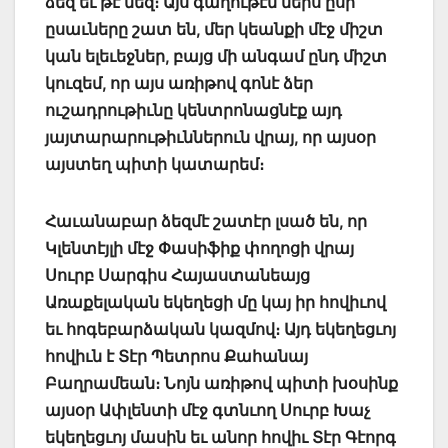
ձեզ եւ թէ մեզ։ Այս գաղութէն ներս ըսի
ըսաւները շատ են, մեր կեանքի մէջ միշտ
կան ելեւեջներ, բայց մի անգամ ընդ միշտ
կուզեմ, որ այս առիթով գոնէ ձեր
ուշադրութիւնը կենտրոնացնէք այդ
յայտարարութիւններուն վրայ, որ այսօր
այստեղ պիտի կատարեմ։
Հաւանաբար ձեզմէ շատէր լսած են, որ
Կլենտէյլի մէջ Փասիֆիք փողոցի վրայ
Սուրբ Սարգիս Հայաստանեայց
Առաքելական եկեղեցի մը կայ իր հովիւով
եւ հոգեբարձական կազմով։ Այդ եկեղեցւոյ
հովիւն է Տէր Պետրոս Քահանայ
Բաղրամեան։ Նոյն առիթով պիտի խօսինք
այսօր Ափլենտի մէջ գտնւող Սուրբ Խաչ
եկեղեցւոյ մասին եւ անոր հովիւ Տէր Գէորգ