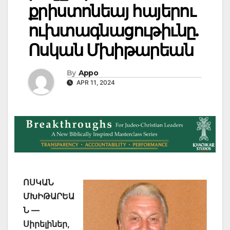
քրիստոնեայ հայերու
ուխտագնացութիւնը.
Ոսկան Մխիթարեան
By
Appo
APR 11, 2024
ՈՍԿԱՆ
ՄԽԻԹԱՐԵԱ
Ն —
Սիրելիներ,