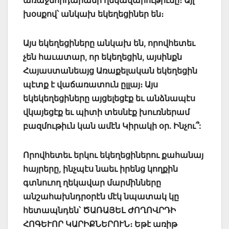
առաջնորդարանի ղեկավարութիւնը։ Այլ
խօսքով՝ անկախ եկեղեցիներ են։
Այս եկեղեցիները անկախ են, որովհետեւ
չեն հաւատար, որ եկեղեցին, այսինքն
Հայաստանեայց Առաքելական եկեղեցին
պէտք է վաճառատուն ըլլայ։ Այս
եկեկեղեցիները այցելեցէք եւ անձնապէս
վկայեցէք եւ պիտի տեսնէք խուռներամ
բազմութիւն կան ամէն Կիրակի օր. Ինչու՞:
Որովհետեւ երկու եկեղեցիներու քահանայ
հայրերը, ինչպէս նաեւ իրենց կողքին
գտնուող ղեկավար մարմինները
անշահախնդրօրէն մէկ նպատակ կը
հետապնդեն՝ ԾԱՌԱՅԵԼ ԺՈՂՈՎՐԴԻ
ՀՈԳԵՒՈՐ ԿԱՐԻՔՆԵՐՈՒՆ։ Եթէ առիթ