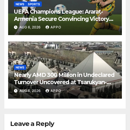
NEWS
SPORTS
UEFA Champions League: Ararat-
Armenia Secure Convincing Victory
Over Shamrock Rovers 2-0
AUG 6, 2026
APPO
NEWS
Nearly AMD 300 Million in Undeclared
Turnover Uncovered at Tsarukyan-
Owned Entertainment Center
AUG 6, 2026
APPO
Leave a Reply