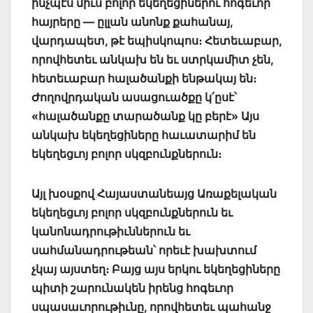
ինչպէս միւս բոլոր եկեղեցիներու հոգեւոր
հայրերը — ըլլան անոնք քահանայ,
վարդապետ, թէ եպիսկոպոս։ Հետեւաբար,
որովհետեւ անկախ են եւ ստրկամիտ չեն,
հետեւաբար հալածանքի ենթակայ են։
Ժողովրդական ասացուածքը կ՛ըսէ՝
«հալածանքը տարածանք կը բերէ» Այս
անկախ եկեղեցիները հաւատարիմ են
եկեղեցւոյ բոլոր սկզբունքներուն։
Այլ խօսքով Հայաստանեայց Առաքելական
եկեղեցւոյ բոլոր սկզբունքներուն եւ
կանոնադրութիւններուն եւ
սահմանադրութեան՝
որեւէ խախտում
չկայ այստեղ։ Բայց այս երկու եկեղեցիները
պիտի շարունակեն իրենց հոգեւոր
սպասաւորութիւնը, որովհետեւ պահանջ