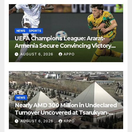
NEWS
SPORTS
UEFA Champions League: Ararat-
Armenia Secure Convincing Victory
Over Shamrock Rovers 2-0
AUGUST 6, 2026
APPO
NEWS
Nearly AMD 300 Million in Undeclared
Turnover Uncovered at Tsarukyan-
Owned Entertainment Center
AUGUST 6, 2026
APPO