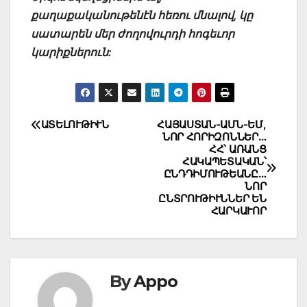
քաղաքականութենէն հեռու մնալով, կը
սատարեն մեր ժողովուրդի հոգեւոր
կարիքներուն:
Post
ԱՏԵԼՈՒԹԻՒՆ
ՀԱՅԱՍՏԱՆ-ԱՄՆ-ԵՄ,
ՆՈՐ ՀՈՐԻԶՈՆՆԵՐ…
navigation
ՀՀ՝ ԱՌԱՆՑ
ՀԱԿԱՊԵՏԱԿԱՆ՝
ԸՆԴԴԻՄՈՒԹԵԱՆԸ…
ՆՈՐ
ԸՆՏՐՈՒԹԻՒՆՆԵՐ ԵՆ
ՀԱՐԿԱՒՈՐ
By
Appo