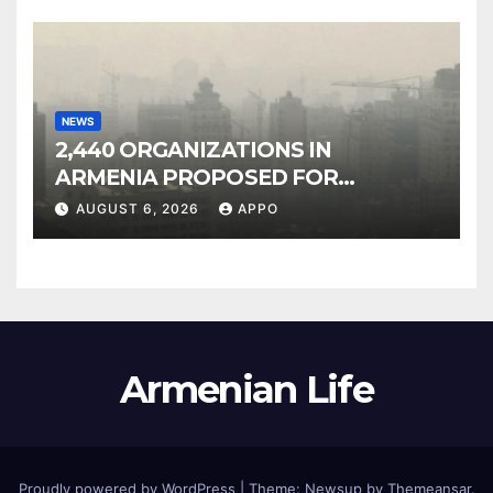
NEWS
2,440 ORGANIZATIONS IN
ARMENIA PROPOSED FOR
INCLUSION IN LIST OF AIR
AUGUST 6, 2026
APPO
POLLUTERS
Armenian Life
Proudly powered by WordPress
|
Theme: Newsup by
Themeansar
.