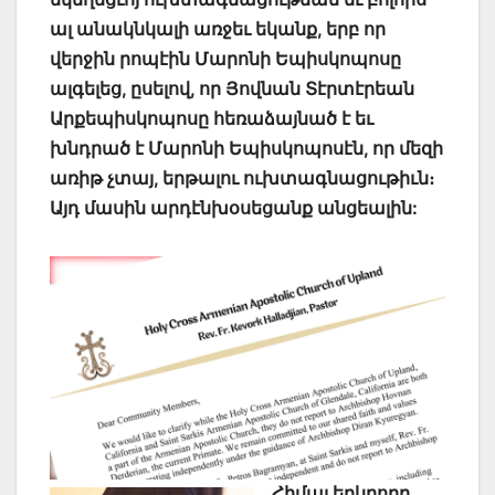
ալ անակնկալի առջեւ եկանք, երբ որ
վերջին րոպէին Մարոնի Եպիսկոպոսը
ալգելեց, ըսելով, որ Յովնան Տէրտէրեան
Արքեպիսկոպոսը հեռաձայնած է եւ
խնդրած է Մարոնի Եպիսկոպոսէն, որ մեզի
առիթ չտայ, երթալու ուխտագնացութիւն։
Այդ մասին արդէնխօսեցանք անցեալին:
Հիմայ երկրորդ