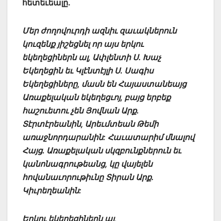
հետեւեալը.
Մեր ժողովուրդի ազնիւ զաւակներուն
կուզենք յիշեցնել որ այս երկու
եկեղեցիներն ալ, Ափլենտի Ս. Խաչ
Եկեղեցին եւ Կլէնտէյլի Ս. Սագիս
Եկեղեցիները, մասն են Հայաստանեայց
Առաքելական եկեղեցւոյ, բայց երբեք
հաշուետու չեն Յովնան Արք.
Տէրտէրեանին, Արեւմտեան Թեմի
առաջնորդարանին: Հաւատարիմ մնալով
Հայց. Առաքելական սկզբունքներուն եւ
կանոնագրութեանց, կը վայելեն
հովանաւորութիւնը Տիրան Արք.
Կիւրեղեանին:
Երկու եկեղեցիներն ալ,