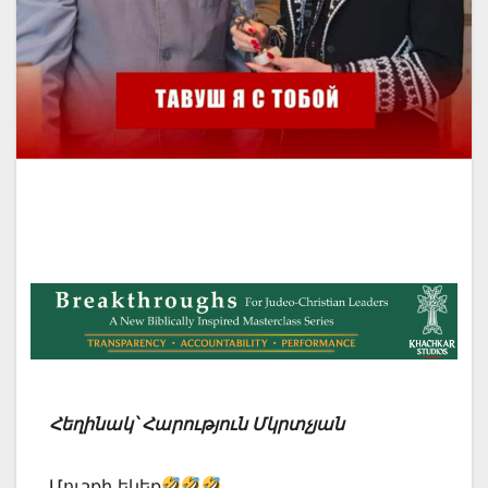
Հեղինակ՝ Հարություն Մկրտչյան
Մուշքի եկեք