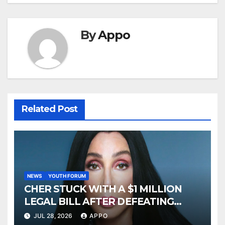
By
Appo
Related Post
NEWS
YOUTH FORUM
CHER STUCK WITH A $1 MILLION
LEGAL BILL AFTER DEFEATING
SONNY BONO’S WIDOW
JUL 28, 2026
APPO