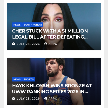
NEWS
YOUTH FORUM
CHER STUCK WITH A $1 MILLION
LEGAL BILL AFTER DEFEATING
SONNY BONO’S WIDOW
JULY 28, 2026
APPO
NEWS
SPORTS
HAYK KHLOYAN WINS BRONZE AT
UWW RANKING SERIES 2026 IN
BUDAPEST
JULY 28, 2026
APPO