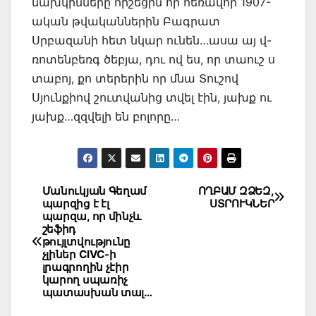
նախկինները հիշեցին որ հեռավոր 1907-
ական թվականներին Բագրատ
Սրբազանի հետ նկար ունեն…ասա այ վ-
ռոտենբեռգ ծեբյա, դու ով ես, որ տաուշ ս
տաբոյ, քո տերերին որ մնա Տուշով
Սյունքիով շուտվանից տվել էին, յախք ու
յախք…զզվելի են բոլորը…
Post
Մանուկյան Գեղամ
ՈՂԲԱՄ ԶՁԵԶ,
պարզից է էլ
ՍՏՐՈՒԿՆԵՐ
navigation
պարզա, որ մինչև
շեֆիդ
թույլտվությունը
չլիներ CIVC-ի
լրագրողին չէիր
կարող սպառիչ
պատասխան տալ…