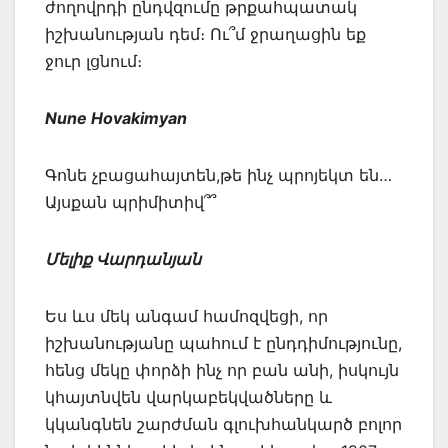
ժողովրդի ընդվզումը թրքահպատակ
իշխանության դեմ։ Ու՞մ ջրաղացին եք
ջուր լցնում։
Nune Hovakimyan
Գոնե չբացահայտեն,թե ինչ պրոյեկտ են…
Այսքան պրիմիտիվ՞՞
Մելիք Վարդանյան
Ես ևս մեկ անգամ համոզվեցի, որ
իշխանությանը պահում է ընդդիմությունը,
հենց մեկը փորձի ինչ որ բան անի, իսկույն
կհայտնվեն վարկաբեկվածները և
կկանգնեն շարժման գլուխհանկարծ բոլոր