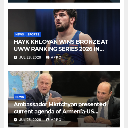
NEWS
SPORTS
HAYK KHLOYAN WINS BRONZE AT
UWW RANKING SERIES 2026 IN
BUDAPEST
JUL 28, 2026
APPO
NEWS
Ambassador Mkrtchyan presented
current agenda of Armenia-US
relations at American Foreign Policy
JUL 28, 2026
APPO
Council