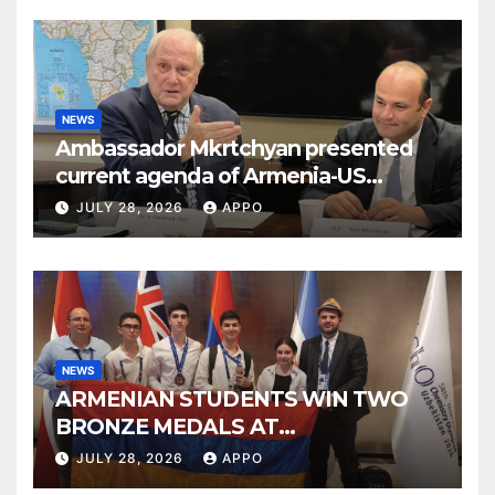
NEWS
Ambassador Mkrtchyan presented
current agenda of Armenia-US
relations at American Foreign Policy
JULY 28, 2026
APPO
Council
NEWS
ARMENIAN STUDENTS WIN TWO
BRONZE MEDALS AT
INTERNATIONAL CHEMISTRY
JULY 28, 2026
APPO
OLYMPIAD