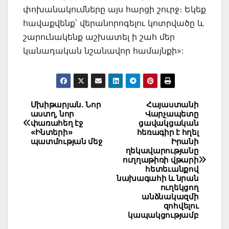
փոխանակումները այս հարցի շուրջ։ Եկեք
հավաքվենք՝ վերանորոգելու կոտրվածը և
շարունակենք աշխատել ի շահ մեր
կանադական նշանավոր համայնքի»:
Post
Մխիթարյան․ Նոր
Հայաստանի
աստղ, նոր
Վարչապետը
navigation
փառահեղ էջ
ցավակցական
«Ինտերի»
հեռագիր է հղել
պատմության մեջ
Իրանի
ղեկավարությանը
ուղղաթիռի վթարի
հետեւանքով
նախագահի և նրան
ուղեկցող
անձնակազմի
զոհվելու
կապակցությամբ