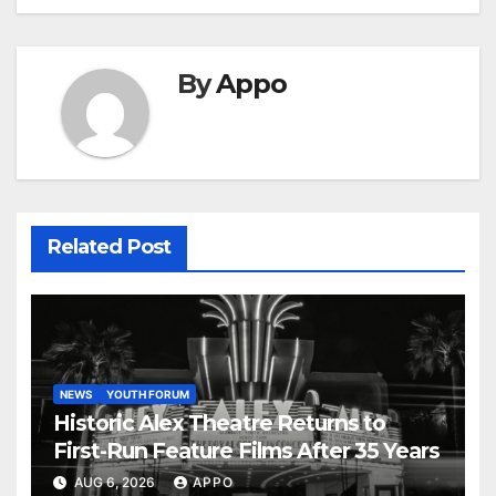
By
Appo
Related Post
NEWS
YOUTH FORUM
Historic Alex Theatre Returns to
First-Run Feature Films After 35 Years
AUG 6, 2026
APPO