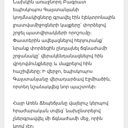
Նախկին առաջնորդ Բագրատ
եպիսկոպոս Գալստանյանի
կողմնակիցները գրավել էին էլեկտրոնային
լրատվամիջոցների կայքերը՝ փորձելով
շրջել պատվիրակների որոշումը։
Փաստերին ավելացնելով հերյուրանք՝
նրանք փորձեցին ընդլայնել ճգնաժամի
շրջանակը՝ վերակենդանացնելով հին
վրդովմունքները և մաքրելով հին
հաշիվները: Ի վերջո, եպիսկոպոս
Գալստանյանը վերադարձավ Էջմիածին,
որտեղ նշանակվեց նոր պաշտոնի։
Հայր Առեն Ճեպեճյանը վայելուչ կերպով
հրաժարական տվեց՝ նախընտրելով
չներգրավվել մի ճգնաժամի մեջ, որին
կողմ չէր։