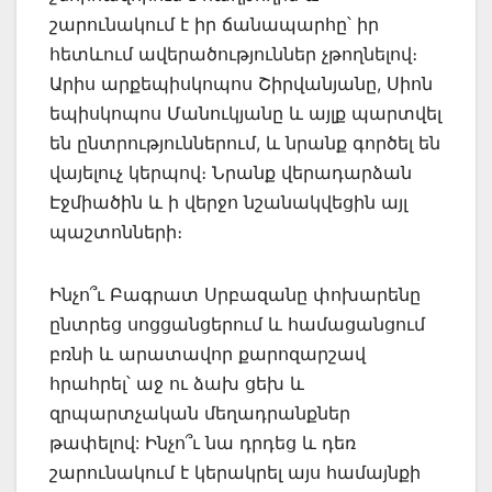
շարունակում է իր ճանապարհը՝ իր
հետևում ավերածություններ չթողնելով։
Արիս արքեպիսկոպոս Շիրվանյանը, Սիոն
եպիսկոպոս Մանուկյանը և այլք պարտվել
են ընտրություններում, և նրանք գործել են
վայելուչ կերպով։ Նրանք վերադարձան
Էջմիածին և ի վերջո նշանակվեցին այլ
պաշտոնների։
Ինչո՞ւ Բագրատ Սրբազանը փոխարենը
ընտրեց սոցցանցերում և համացանցում
բռնի և արատավոր քարոզարշավ
հրահրել՝ աջ ու ձախ ցեխ և
զրպարտչական մեղադրանքներ
թափելով: Ինչո՞ւ նա դրդեց և դեռ
շարունակում է կերակրել այս համայնքի