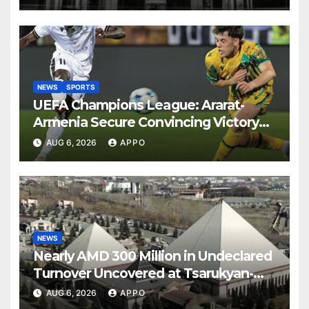
NEWS
SPORTS
UEFA Champions League: Ararat-
Armenia Secure Convincing Victory
Over Shamrock Rovers 2-0
AUG 6, 2026
APPO
NEWS
Nearly AMD 300 Million in Undeclared
Turnover Uncovered at Tsarukyan-
Owned Entertainment Center
AUG 6, 2026
APPO