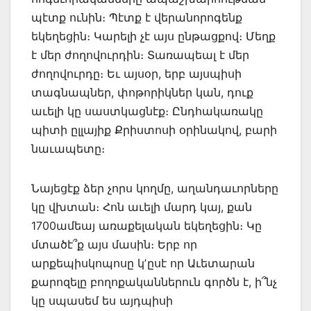
պէտք ունին։ Պէտք է վերանորոգենք
եկեղեցին։ Կարելի չէ այս ընթացքով։ Մեղք
է մեր ժողովուրդին։ Տառապեալ է մեր
ժողովուրդը։ Եւ այսօր, երբ այսպիսի
տագնապներ, փոթորիկներ կան, դուք
աւելի կը սաստկացնէք։ Ընդհակառակը
պիտի ըլլայիք Քրիստոսի օրինակով, բարի
նաւապետը։
Նայեցէք ձեր չորս կողմը, աղանդաւորները
կը վխտան։ Հոն աւելի մարդ կայ, քան
1700ամեայ առաքելական եկեղեցին։ Կը
մտածէ՞ք այս մասին։ Երբ որ
արքեպիսկոպոսը կʼըսէ որ Աւետարան
քարոզելը բողոքականներուն գործն է, ի՞նչ
կը սպասեմ ես այդպիսի