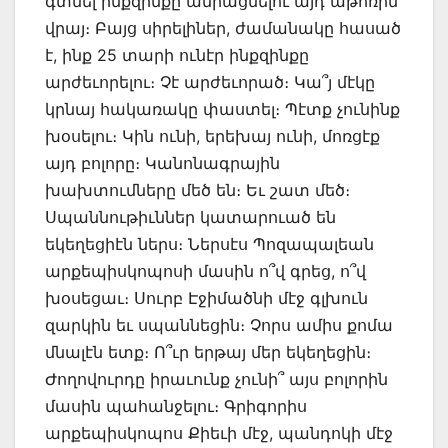
գտնել ինքզինքը ամրացնելու այդ աթոռին
վրայ։ Բայց սիրելիներ, ժամանակը հասած
է, ինք 25 տարի ունէր ինքզինքը
արժեւորելու։ Չէ արժեւորած։ Կա՞յ մէկը
կրնայ հակառակը փաստել։ Պէտք չունինք
խօսելու։ Կին ունի, երեխայ ունի, մոռցէք
այդ բոլորը։ Կանոնագրային
խախտումները մեծ են։ Եւ շատ մեծ։
Սպաննութիւններ կատարուած են
եկեղեցիէն ներս։ Ներսէս Պոզապալեան
արքեպիսկոպոսի մասին ո՞վ գրեց, ո՞վ
խօսեցաւ։ Սուրբ Էջիմածնի մէջ գլխուն
զարկին եւ սպաննեցին։ Չորս ամիս քոմա
մնալէն ետք։ Ո՞ւր երթայ մեր եկեղեցին։
Ժողովուրդը իրաւունք չունի՞ այս բոլորին
մասին պահանջելու։ Գրիգորիս
արքեպիսկոպոս Քիեւի մէջ, պանդոկի մէջ