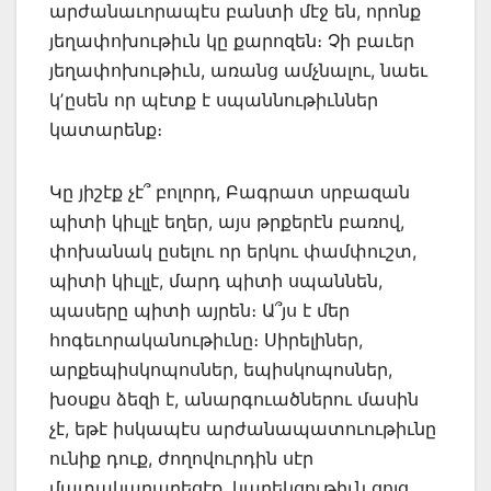
արժանաւորապէս բանտի մէջ են, որոնք
յեղափոխութիւն կը քարոզեն։ Չի բաւեր
յեղափոխութիւն, առանց ամչնալու, նաեւ
կʼըսեն որ պէտք է սպաննութիւններ
կատարենք։
Կը յիշէք չէ՞ բոլորդ, Բագրատ սրբազան
պիտի կիւլլէ եղեր, այս թրքերէն բառով,
փոխանակ ըսելու որ երկու փամփուշտ,
պիտի կիւլլէ, մարդ պիտի սպաննեն,
պասերը պիտի այրեն։ Ա՞յս է մեր
հոգեւորականութիւնը։ Սիրելիներ,
արքեպիսկոպոսներ, եպիսկոպոսներ,
խօսքս ձեզի է, անարգուածներու մասին
չէ, եթէ իսկապէս արժանապատուութիւնը
ունիք դուք, ժողովուրդին սէր
մատակարարեցէք, կարեկցութիւն ցոյց