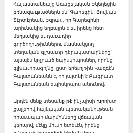
Հայաստանեայց Առաքելական Եկեղեցին
բռնազաւթածներն են՝ Գարեգին, Յովնան
Տէրտէրեան, Եզրաս, որ Գարեգինի
արիւնակից եղբայրն է եւ իրենց հետ
մեղսակից եւ դաւադիր
գործողութիւններու մասնակցող
տեղական գլխաւոր դերակատարները՝
այսպէս կոչուած եպիսկոպոսներ, որոնց
գլխաւորագոյնը, ըստ երեւոյթին Վազգէն
Գալստանեանն է, որ յայտնի է Բագրատ
Գալստանեան եպիսկոպոս անունով։
Արդէն մենք տեսանք թէ ինչպիսի խրոխտ
քայլերով հայկական պետականութեան
իրաւապահ մարմինները վճռական
կերպով, մէկը միւսի ետեւէն, իրենց
ունեցած փաստերի հիման վրայ,