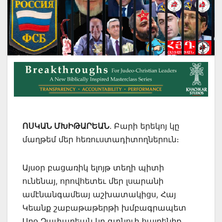
ՈՍԿԱՆ ՄԽԻԹԱՐԵԱՆ
. Բարի երեկոյ կը
մաղթեմ մեր հեռուստադիտողներուն։
Այսօր բացառիկ ելոյթ տեղի պիտի
ունենայ, որովհետեւ մեր լսարանի
ամէնանգամեայ աշխատակիցս, Հայ
Կեանք շաբաթաթերթի խմբագրապետ
Աբօ Չափարեան կը գտնուի հայրենիք,