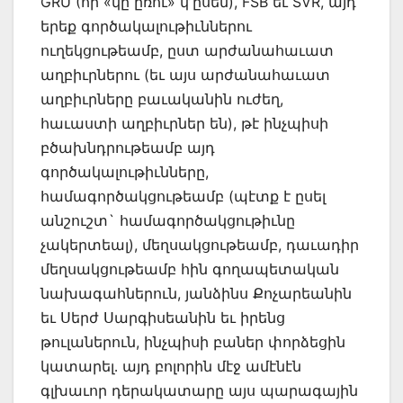
GRU (որ «կը ըռու» կʼըսեն), FSB եւ SVR, այդ
երեք գործակալութիւններու
ուղեկցութեամբ, ըստ արժանահաւատ
աղբիւրներու (եւ այս արժանահաւատ
աղբիւրները բաւականին ուժեղ,
հաւաստի աղբիւրներ են), թէ ինչպիսի
բծախնդրութեամբ այդ
գործակալութիւնները,
համագործակցութեամբ (պէտք է ըսել
անշուշտ` համագործակցութիւնը
չակերտեալ), մեղսակցութեամբ, դաւադիր
մեղսակցութեամբ հին գողապետական
նախագահներուն, յանձինս Քոչարեանին
եւ Սերժ Սարգիսեանին եւ իրենց
թուլաներուն, ինչպիսի բաներ փորձեցին
կատարել․ այդ բոլորին մէջ ամէնէն
գլխաւոր դերակատարը այս պարագային