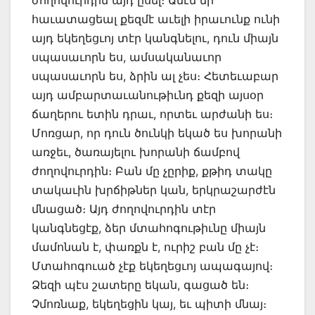
հաւատացեալ քեզմէ աւելի իրաւունք ունի
այդ եկեղեցւոյ տէր կանգնելու, դուն միայն
սպասաւորն ես, ամսականաւոր
սպասաւորն ես, ձրին ալ չես։ Հետեւաբար
այդ ամբարտաւանութիւնդ քեզի այսօր
ճաղերու ետին դրաւ, որտեւ արժանի ես։
Մոռցար, որ դուն ծունկի եկած ես խորանի
առջեւ, ծառայելու խորանի ճամբով
ժողովուրդին։ Բան մը չըրիք, քթիդ տակը
տակաւին խրճիթներ կան, երկրաշարժէն
մնացած։ Այդ ժողովուրդին տէր
կանգնեցէք, ձեր մտահոգութիւնը միայն
մամոնան է, փառքն է, ուրիշ բան մը չէ։
Մտահոգուած չէք եկեղեցւոյ ապագայով։
Ձեզի պէս շատերը եկան, գացած են։
Չմոռնաք, եկեղեցին կայ, եւ պիտի մնայ։