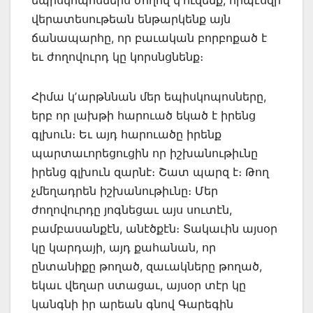
վերատեսութեան ենթարկենք այն
ճանապարհը, որ բաւական բորբոքած է
եւ ժողովուրդ կը կորսնցնենք։
Հիմա կʼարթննան մեր եպիսկոպոսները,
երբ որ լախթի հարուած եկած է իրենց
գլխուն։ Եւ այդ հարուածը իրենք
պարտաւորեցուցին որ իշխանութիւնը
իրենց գլխուն զարնէ։ Շատ պարզ է։ Թող
չմեղադրեն իշխանութիւնը։ Մեր
ժողովուրդը յոգնեցաւ այս սուտէն,
բամբասանքէն, անէծքէն։ Տակաւին այսօր
կը կարդայի, այդ քահանան, որ
ընտանիքը թողած, զաւակները թողած,
եկաւ վեղար ստացաւ, այսօր տէր կը
կանգնի իր արեան գնով Գարեգին