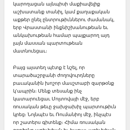
կարողացան այնպիսի մաքիավելիք
աշխատանք տանիլ, կամ քաղաքական
աքթեր ընել ընտրութիւններու ժամանակ,
երբ Վրաստանի ինքնիշխանութեան եւ
անկախութեան համար պայքարող այդ
լայն մասսան պարտութեան
մատնուեցաւ։
Բայց այստեղ պէտք է նշել, որ
տարածաշրջանի ժողովուրդները
բաւականին խոշոր մասշտաբի զարթօնք
կʼապրին։ Մենք տեսանք ինչ
կատարուեցաւ Մոլտովայի մէջ, երբ
ռուսական թեւը ջախջախիչ պարտութիւն
կրեց։ Նոյնպէս եւ Ռումանիոյ մէջ, ինչպէս
որ շատերս գիտենք։ Հիմա ռուսական
գործօնը արեւելեան եւ հարաւ արեւելեան