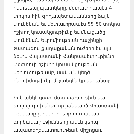
հետեւեալ պատկերը․ մօտաւորապէս 4
տոկոս հին գողապետականները ձայն
կʼունենան եւ մօտաւորապէս 55-50 տոկոս
իշխող կուսակցութիւնը եւ մնացածը
կʼունենան Եւրոմիութեան դաշինքի
ջատագով քաղաքական ուժերը եւ այս
ձեւով Հայաստանի Հանրապետութիւնը
կʼօժտուի իշխող կուսակցութեան
վերլուծութեամբ, սակայն կեղծ
ընդդիմութիւնը մէջտեղէն կը վերանայ։
Իսկ անկէ զատ, մտավախութիւն կայ
ժողովուրդի մօտ, որ յանկարծ Վրաստանի
սցենարը չկրկնուի, երբ ռուսական
գործակալութիւնները ամէն կերպ
ապատեղեկատուութեան միջոցաւ