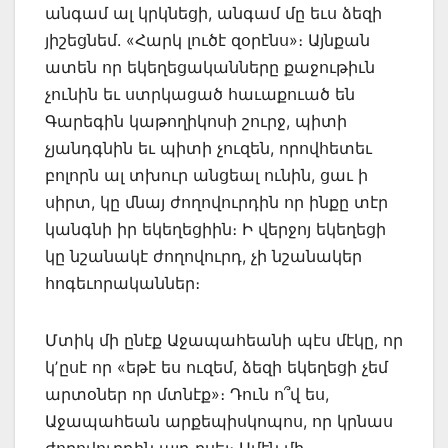
անգամ ալ կրկնեցի, անգամ մը եւս ձեզի
յիշեցնեմ. «Հարկ լուծէ զօրէնս»։ Այնքան
ատեն որ եկեղեցականները քաջութիւն
չունին եւ ստրկացած հաւաքուած են
Գարեգին կաթողիկոսի շուրջ, պիտի
չյանդգնին եւ պիտի չուզեն, որովհետեւ
բոլորն ալ տխուր անցեալ ունին, ցաւ ի
սիրտ, կը մնայ ժողովուրդին որ ինքը տէր
կանգնի իր եկեղեցիին։ Ի վերջոյ եկեղեցի
կը նշանակէ ժողովուրդ, չի նշանակեր
հոգեւորականներ։
Մտիկ մի ընէք Աջապահեանի պէս մէկը, որ
կʼըսէ որ «եթէ ես ուզեմ, ձեզի եկեղեցի չեմ
արտօներ որ մտնէք»։ Դուն ո՞վ ես,
Աջապահեան արքեպիսկոպոս, որ կրնաս
ժողովուրդին այդ ըսել։ Ամէն մի