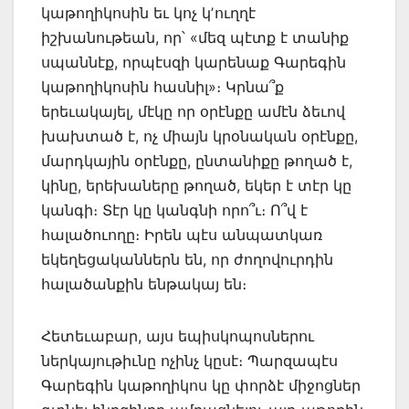
կաթողիկոսին եւ կոչ կʼուղղէ
իշխանութեան, որ՝ «մեզ պէտք է տանիք
սպաննէք, որպէսզի կարենաք Գարեգին
կաթողիկոսին հասնիլ»։ Կրնա՞ք
երեւակայել, մէկը որ օրէնքը ամէն ձեւով
խախտած է, ոչ միայն կրօնական օրէնքը,
մարդկային օրէնքը, ընտանիքը թողած է,
կինը, երեխաները թողած, եկեր է տէր կը
կանգի։ Տէր կը կանգնի որո՞ւ։ Ո՞վ է
հալածուողը։ Իրեն պէս անպատկառ
եկեղեցականներն են, որ ժողովուրդին
հալածանքին ենթակայ են։
Հետեւաբար, այս եպիսկոպոսներու
ներկայութիւնը ոչինչ կըսէ։ Պարզապէս
Գարեգին կաթողիկոս կը փորձէ միջոցներ