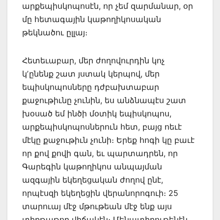
արքեպիսկոպոսէն, որ չեմ զարմանար, օր
մը հետագային կաթողիկոսական
թեկնածու ըլլայ։
Հետեւաբար, մեր ժողովուրդին կոչ
կʼընենք շատ յստակ կերպով, մեր
եպիսկոպոսները դժբախտաբար
քաջութիւնը չունին, ես անձնապէս շատ
խօսած եմ ինծի մօտիկ եպիսկոպոս,
արքեպիսկոպոսներուն հետ, բայց ոեւէ
մէկը քաջութիւն չունի։ Երեք հոգի կը բաւէ
որ քով քովի գան, եւ պարտադրեն, որ
Գարեգին կաթողիկոս անպայման
ազգային եկեղեցական ժողով ընէ,
որպէսզի եկեղեցին վերանորոգուի։ 25
տարուայ մէջ մթութեան մէջ ենք այս
տիքթաթոր վիճակէն։ Մենատիրութենէն