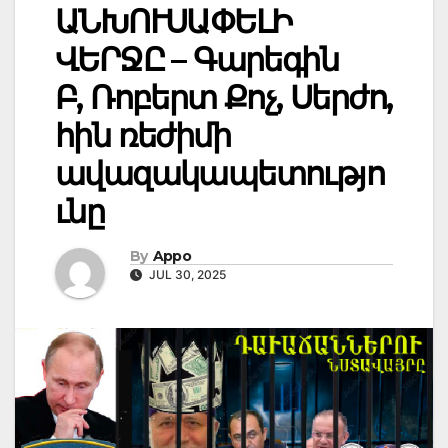
ԱՆԽՈՒՍԱՓԵԼԻ
ՎԵՐՋԸ – Գարեգին
Բ, Ռոբերտ Քոչ, Սերժո,
հին ռեժիմի
ավազակապետությո
ւնը
By
Appo
JUL 30, 2025