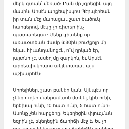
մերկ գտան՝ մեռած։ Բան մը չգրեցին այդ
մասին։ Արսէն արքեպիսկոս Պէրպէրեան
իր տան մէջ մահացաւ շատ ծածուկ
հարցերով, մէկը չի գիտեր ինչ
պատահեցաւ։ Մենք գիտենք որ
առաւօտեան ժամը 6:30ին բուժքոյր մը
եկաւ հիւանդանոցէն, ո՞վ ղրկած էր,
յայտնի չէ, ասեղ մը զարկին, եւ Արսէն
արքեպիսկոպոս անյետացաւ այս
աշխարհէն։
Սիրելիներ, շատ բաներ կան։ Այնպէս որ
չենք ուզեր մանրամասն մտնել, կին ունի,
երեխայ ունի, 10 հատ ունի, 5 հատ ունի։
Ասոնք չեն հարցերը։ Եկեղեցին փլուզման
եզրին չէ, եկեղեցին ճահիճի մէջ է։ Եւ չի
բաւեր որ եկեղեցւոյ այս ճահիճէն հանելու