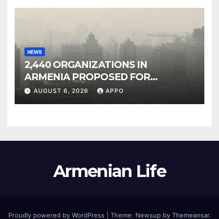
NEWS
2,440 ORGANIZATIONS IN
ARMENIA PROPOSED FOR
INCLUSION IN LIST OF AIR
AUGUST 6, 2026
APPO
POLLUTERS
Armenian Life
Proudly powered by WordPress
|
Theme: Newsup by
Themeansar
.