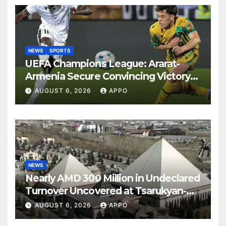
NEWS
SPORTS
UEFA Champions League: Ararat-
Armenia Secure Convincing Victory
Over Shamrock Rovers 2-0
AUGUST 6, 2026
APPO
NEWS
Nearly AMD 300 Million in Undeclared
Turnover Uncovered at Tsarukyan-
Owned Entertainment Center
AUGUST 6, 2026
APPO