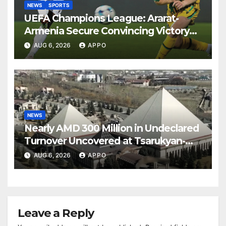
NEWS
SPORTS
UEFA Champions League: Ararat-
Armenia Secure Convincing Victory
Over Shamrock Rovers 2-0
AUG 6, 2026
APPO
NEWS
Nearly AMD 300 Million in Undeclared
Turnover Uncovered at Tsarukyan-
Owned Entertainment Center
AUG 6, 2026
APPO
Leave a Reply