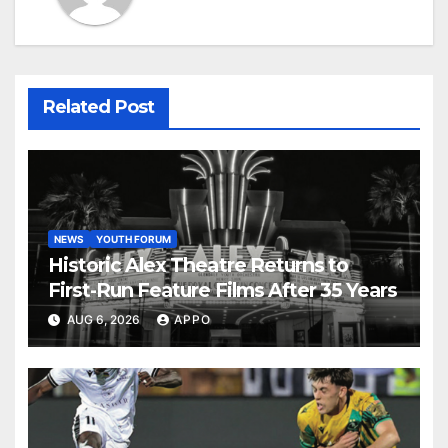
Related Post
NEWS
YOUTH FORUM
Historic Alex Theatre Returns to
First-Run Feature Films After 35 Years
AUG 6, 2026
APPO