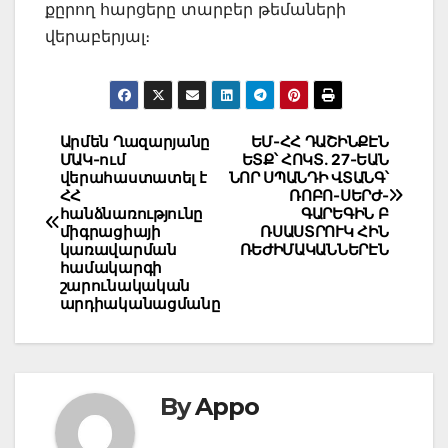
քըրող հարցերը տարբեր թեմաների
վերաբերյալ։
Post
Արմեն Ղազարյանը
ԵՄ-ՀՀ ԴԱՇԻՆՔԷՆ
ՄԱԿ-ում
ԵՏՔ՝ ՀՈԿՏ. 27-ԵԱՆ
navigation
վերահաստատել է
ՆՈՐ ՍՊԱՆԴԻ ՎՏԱՆԳ՝
ՀՀ
ՌՈԲՈ-ՍԵՐԺ-
հանձնառությունը
ԳԱՐԵԳԻՆ Բ
միգրացիայի
ՌՍԱՍՏՐՈՒԿ ՀԻՆ
կառավարման
ՌԵԺԻՄԱԿԱՆՆԵՐԷՆ
համակարգի
շարունակական
արդիականացմանը
By
Appo