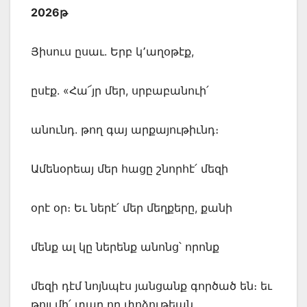
2026թ
Յիսուս ըսաւ. Երբ կ՚աղօթէք,
ըսէք. «Հա՜յր մեր, սրբաբանուի՛
անունդ. թող գայ արքայութիւնդ։
Ամենօրեայ մեր հացը շնորհէ՛ մեզի
օրէ օր։ Եւ ներէ՛ մեր մեղքերը, քանի
մենք ալ կը ներենք անոնց՝ որոնք
մեզի դէմ նոյնպէս յանցանք գործած են։ եւ
թոյլ մի՛ տար որ փոձութեան