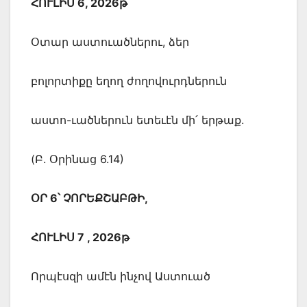
ՀՈՒԼԻՍ 6, 2026թ
Օտար աստուածներու, ձեր
բոլորտիքը եղող ժողովուրդներուն
աստո-ւածներուն ետեւէն մի՛ երթաք.
(Բ. Օրինաց 6.14)
ՕՐ 6՝ ՉՈՐԵՔՇԱԲԹԻ,
ՀՈՒԼԻՍ 7 , 2026թ
Որպէսզի ամէն ինչով Աստուած