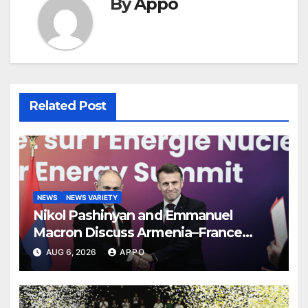
By
Appo
Related Post
NEWS
NEWS VARIETY
Nikol Pashinyan and Emmanuel
Macron Discuss Armenia–France
Strategic Partnership
AUG 6, 2026
APPO