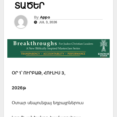
ՏԱԾԵՐ
By
Appo
JUL 3, 2026
ՕՐ 1՝ ՈՒՐԲԱԹ, ՀՈՒԼԻՍ 3,
2026թ
Օտար սեպուեցայ եղբայրներուս