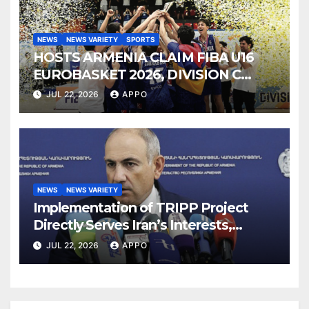
NEWS
NEWS VARIETY
SPORTS
HOSTS ARMENIA CLAIM FIBA U16
EUROBASKET 2026, DIVISION C
TITLE
JUL 22, 2026
APPO
NEWS
NEWS VARIETY
Implementation of TRIPP Project
Directly Serves Iran’s Interests,
Pashinyan Says
JUL 22, 2026
APPO