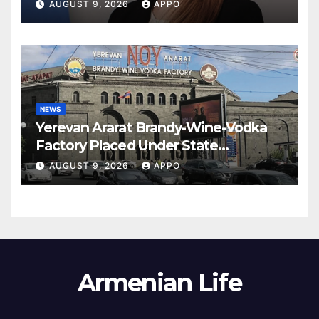
Armenia
AUGUST 9, 2026
APPO
NEWS
Yerevan Ararat Brandy-Wine-Vodka
Factory Placed Under State
Administration
AUGUST 9, 2026
APPO
Armenian Life