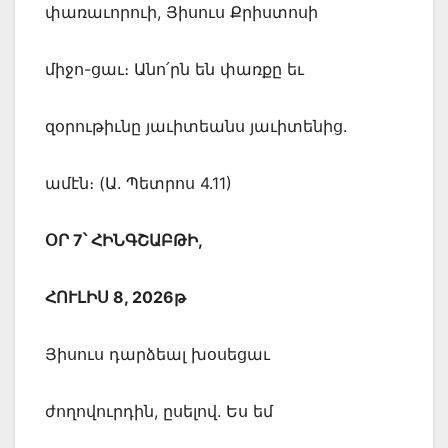
փառաւորուի, Յիսուս Քրիստոսի
միջո-ցաւ։ Անո՛րն են փառքը եւ
զօրութիւնը յաւիտեանս յաւիտենից.
ամէն։ (Ա. Պետրոս 4.11)
ՕՐ 7՝ ՀԻՆԳՇԱԲԹԻ,
ՀՈՒԼԻՍ 8, 2026թ
Յիսուս դարձեալ խօսեցաւ
ժողովուրդին, ըսելով. Ես եմ