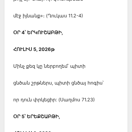
մէջ իյնանք»։ (Ղուկաս 11.2-4)
ՕՐ 4՝ ԵՐԿՈՒՇԱԲԹԻ,
ՀՈՒԼԻՍ 5, 2026թ
Մինչ քեզ կը ներբողեմ՝ պիտի
ցնծան շրթներս, պիտի ցնծայ հոգիս՝
որ դուն փրկեցիր: (Սաղմոս 71.23)
ՕՐ 5՝ ԵՐԵՔՇԱԲԹԻ,