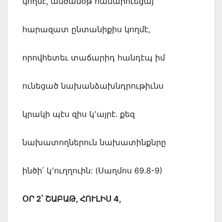
կողմէ, անծանօթ համարուեցայ
հարազատ ընտանիքիս կողմէ,
որովհետեւ տաճարիդ հանդէպ իմ
ունեցած նախանձախնդրութիւնս
կրակի պէս զիս կ՚այրէ. քեզ
նախատողներուն նախատինքնրը
ինծի՛ կ՚ուղղուին: (Սաղմոս 69.8-9)
ՕՐ 2՝ ՇԱԲԱԹ, ՀՈՒԼԻՍ 4,