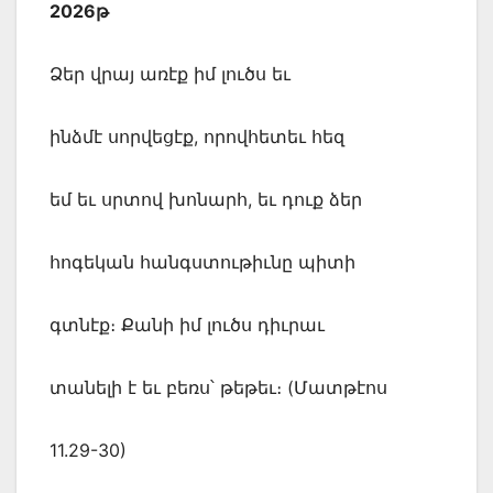
2026թ
Ձեր վրայ առէք իմ լուծս եւ
ինձմէ սորվեցէք, որովհետեւ հեզ
եմ եւ սրտով խոնարհ, եւ դուք ձեր
հոգեկան հանգստութիւնը պիտի
գտնէք։ Քանի իմ լուծս դիւրաւ
տանելի է եւ բեռս՝ թեթեւ։ (Մատթէոս
11.29-30)