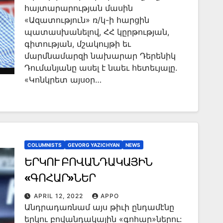
հայտարարության մասին
«Ազատություն» ռ/կ-ի հարցին
պատասխանելով, ՀՀ կըրթության,
գիտության, մշակույթի եւ
մարմնամարզի նախարար Դերենիկ
Դումանյանը ասել է նաեւ հետեւյալը.
«Կոնկրետ այսօր…
COLUMNISTS
GEVORG YAZICHYAN
NEWS
ԵՐԿՈՒ ԲՈՎԱՆԴԱԿԱՅԻՆ
«ԳՈՀԱՐ»ՆԵՐ
APRIL 12, 2022
APPO
Անդրադառնամ այս թիւի ընդամէնը
երկու բովանդակային «գոհար»ներու: