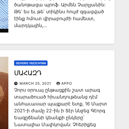
ծանոթացա պրոֆ. Արմեն Չարչյանին:
Թե՛ ես եւ թե՛ տիկինս հույժ զգացված
էինք հմուտ վիրաբույժի համեստ,
մարդկային,…
GEVORG YAZICHYAN
ՄԱՀԱԶԴ
MARCH 25, 2021
APPO
Չորս օրուայ ընթացքին շատ արագ
տարածուած հիւանդութեանց դէմ
անհաւասար պայքարէ ետք, 16 Մարտ
2021-ի ժամը 22-ին ի Տէր ննջեց Գէորգ
Եազըճեանի կեանքի ընկերը՝
Նատալիա Մալիկովան: Չհերիքեց