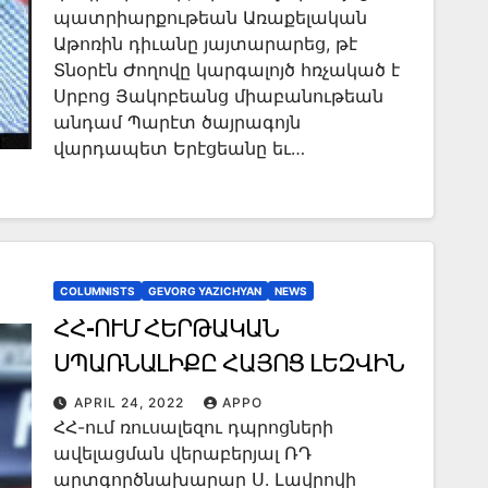
պատրիարքութեան Առաքելական
Աթոռին դիւանը յայտարարեց, թէ
Տնօրէն Ժողովը կարգալոյծ հռչակած է
Սրբոց Յակոբեանց միաբանութեան
անդամ Պարէտ ծայրագոյն
վարդապետ Երէցեանը եւ…
COLUMNISTS
GEVORG YAZICHYAN
NEWS
ՀՀ-ՈՒՄ ՀԵՐԹԱԿԱՆ
ՍՊԱՌՆԱԼԻՔԸ ՀԱՅՈՑ ԼԵԶՎԻՆ
APRIL 24, 2022
APPO
ՀՀ-ում ռուսալեզու դպրոցների
ավելացման վերաբերյալ ՌԴ
արտգործնախարար Ս. Լավրովի