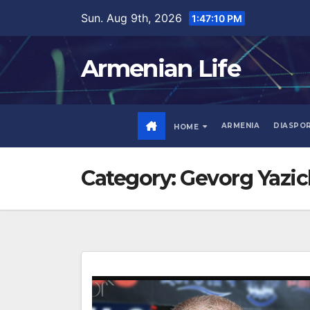
Skip
Sun. Aug 9th, 2026
1:47:12 PM
to
content
Armenian Life
ARMENIA
DIASPO
HOME
Category:
Gevorg Yazi