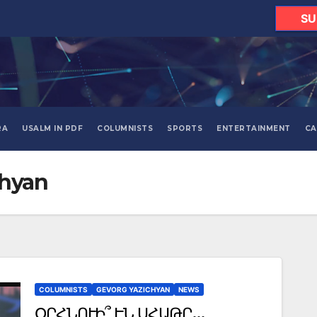
SU
RA
USALM IN PDF
COLUMNISTS
SPORTS
ENTERTAINMENT
CA
chyan
COLUMNISTS
GEVORG YAZICHYAN
NEWS
ՕՐՀՆՈՒԻ՞ ԷՆ ՍՀԱԹԸ…