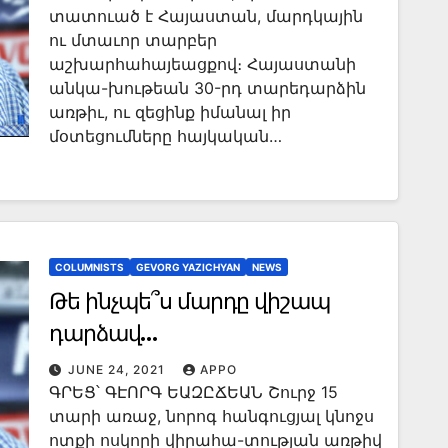
ՀԻՄՆԱՍԻՒՆԵՐԸ, ՈՐՈՆՔ
տատուած է Հայաստան, մարդկային
ու մտաւոր տարբեր
Կ’ԵՐԱՇԽԱՒՈՐԵՆ ՀԱՅՈՒԹԵԱՆ
աշխարհահայեացքով։ Հայաստանի
ՅԱՐԱՏԵՒՈՒՄԸ ԻՐ
անկա-խութեան 30-րդ տարեդարձին
ՀԱՅՐԵՆԱԿԱՆ ՊԵՏՈՒԹԵԱՆ
առթիւ, ու զեցինք իմանալ իր
մօտեցումները հայկական…
ՄԷՋ». ՀԱՐՑԱԶՐՈՅՑ՝
ԽՄԲԱԳԻՐ ՈՒ ՊԱՏՄԱԲԱՆ
ԳԷՈՐԳ ԵԱԶԸՃԵԱՆԻ ՀԵՏ
COLUMNISTS
GEVORG YAZICHYAN
NEWS
Թե ինչպե՞ս մարդը վիշապ
դարձավ…
JUNE 24, 2021
APPO
ԳՐԵՑ՝ ԳԷՈՐԳ ԵԱԶԸՃԵԱՆ Շուրջ 15
տարի առաջ, նորոգ հանգուցյալ կնոջս
ոտքի ոսկորի վիրահա-տության առթիվ