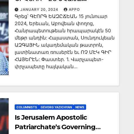
JANUARY 20, 2024
APPO
Գրեց՝ ԳԷՈՐԳ ԵԱԶԸՃԵԱՆ 15 յունուար
2024, Երեւան, Աբովեան փողոց,
Հանրապետութեան հրապարակէն 50
մեթր անդին: Հայաստան, Սունդուկեան
ԱԶԳԱՅԻՆ ակադեմական թատրոն,
լատինատառ ռուսերէն եւ ՈՉ ՄԷԿ ԳԻՐ
ՀԱՅԵՐԷՆ: Փաստեր. 1. Վարչապետ-
փրչապետը հայկական…
COLUMNISTS
GEVORG YAZICHYAN
NEWS
Is Jerusalem Apostolic
Patriarchate’s Governing