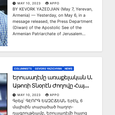
Board Working Against the
MAY 10, 2023
APPO
BY KEVORK YAZEDJIAN (May 7, Yerevan,
Armenian Church; Is it a Sect?
Armenia) — Yesterday, on May 6, in a
message released, the Press Department
(Diwan) of the Apostolic See of the
Armenian Patriarchate of Jerusalem…
COLUMNISTS
GEVORG YAZICHYAN
NEWS
Երուսաղէմը առաքելական Ս.
Աթոռի Տնօրէն Ժողովը Հայ
Եկեղեցւոյ դէ՞մ կը գործէ,
MAY 10, 2023
APPO
Գրեց՝ ԳԷՈՐԳ ԵԱԶԸՃԵԱՆ Երէկ, 6
աղանդաւո՞ր է
մայիսին տարածած հաղոր-
դագրութեամբ, Երուսաղէմի հայոց