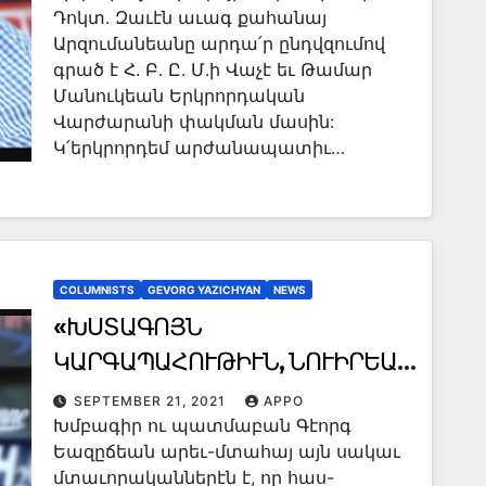
Դոկտ. Զաւէն աւագ քահանայ
Արզումանեանը արդա՛ր ընդվզումով
գրած է Հ. Բ. Ը. Մ.ի Վաչէ եւ Թամար
Մանուկեան Երկրորդական
Վարժարանի փակման մասին:
Կ՛երկրորդեմ արժանապատիւ…
COLUMNISTS
GEVORG YAZICHYAN
NEWS
«ԽՍՏԱԳՈՅՆ
ԿԱՐԳԱՊԱՀՈՒԹԻՒՆ, ՆՈՒԻՐԵԱԼ
ԱՇԽԱՏԱՆՔ ԵՒ
SEPTEMBER 21, 2021
APPO
Խմբագիր ու պատմաբան Գէորգ
ԶԱՆԳՈՒԱԾԱՅԻՆ ՈՉՆՉԱՑՄԱՆ
Եազըճեան արեւ-մտահայ այն սակաւ
ԶԷՆՔ՝ ԱՀԱ՛ ԵՐԵՔ
մտաւորականներէն է, որ հաս-