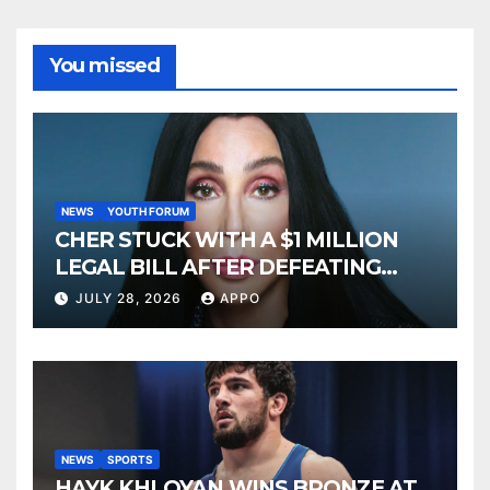
You missed
NEWS
YOUTH FORUM
CHER STUCK WITH A $1 MILLION
LEGAL BILL AFTER DEFEATING
SONNY BONO’S WIDOW
JULY 28, 2026
APPO
NEWS
SPORTS
HAYK KHLOYAN WINS BRONZE AT