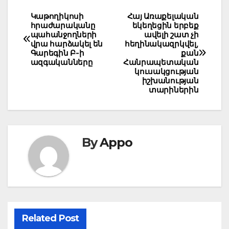
Post
Կաթողիկոսի
Հայ Առաքելական
հրաժարականը
եկեղեցին երբեք
navigation
պահանջողների
ավելի շատ չի
վրա հարձակել են
հեղինակազրկվել,
Գարեգին Բ-ի
քան
ազգականները
Հանրապետական
կուսակցության
իշխանության
տարիներին
By
Appo
Related Post