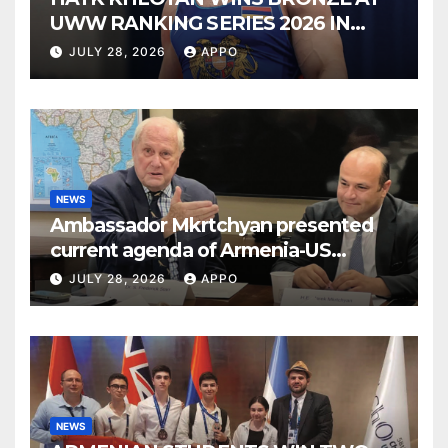
UWW RANKING SERIES 2026 IN
BUDAPEST
JULY 28, 2026
APPO
NEWS
Ambassador Mkrtchyan presented
current agenda of Armenia-US
relations at American Foreign Policy
JULY 28, 2026
APPO
Council
NEWS