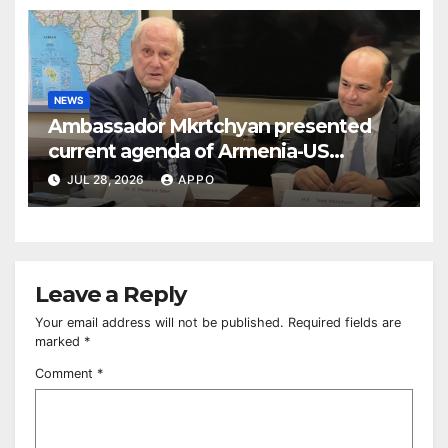
NEWS
Ambassador Mkrtchyan presented
current agenda of Armenia-US
relations at American Foreign Policy
JUL 28, 2026
APPO
Council
Leave a Reply
Your email address will not be published.
Required fields are
marked
*
Comment
*