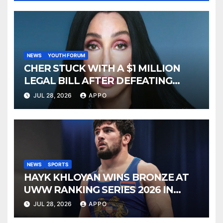
NEWS
YOUTH FORUM
CHER STUCK WITH A $1 MILLION
LEGAL BILL AFTER DEFEATING
SONNY BONO’S WIDOW
JUL 28, 2026
APPO
NEWS
SPORTS
HAYK KHLOYAN WINS BRONZE AT
UWW RANKING SERIES 2026 IN
BUDAPEST
JUL 28, 2026
APPO