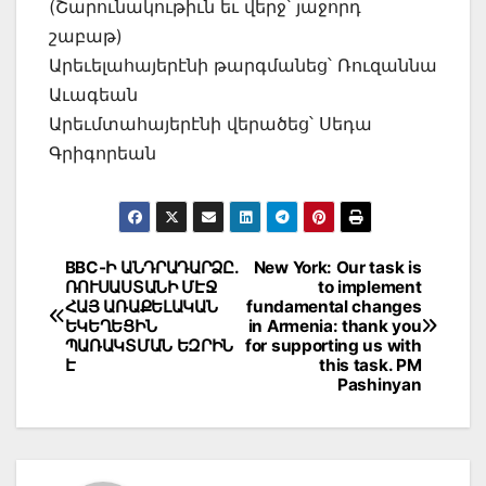
(Շարունակութիւն եւ վերջ՝ յաջորդ
շաբաթ)
Արեւելահայերէնի թարգմանեց՝ Ռուզաննա
Աւագեան
Արեւմտահայերէնի վերածեց՝ Սեդա
Գրիգորեան
Post
BBC-Ի ԱՆԴՐԱԴԱՐՁԸ.
New York: Our task is
ՌՈՒՍԱՍՏԱՆԻ ՄԷՋ
to implement
navigation
ՀԱՅ ԱՌԱՔԵԼԱԿԱՆ
fundamental changes
ԵԿԵՂԵՑԻՆ
in Armenia: thank you
ՊԱՌԱԿՏՄԱՆ ԵԶՐԻՆ
for supporting us with
Է
this task. PM
Pashinyan