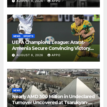
AUGUST 6, 2026
APPO
NEWS
SPORTS
UEFA Champions League: Ararat-
Armenia Secure Convincing Victory
Over Shamrock Rovers 2-0
AUGUST 6, 2026
APPO
NEWS
Nearly AMD 300 Million in Undeclared
Turnover Uncovered at Tsarukyan-