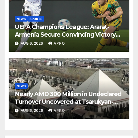
NEWS
SPORTS
UEFA Champions League: Ararat-
Armenia Secure Convincing Victory
Over Shamrock Rovers 2-0
AUG 6, 2026
APPO
NEWS
Nearly AMD 300 Million in Undeclared
Turnover Uncovered at Tsarukyan-
Owned Entertainment Center
AUG 6, 2026
APPO