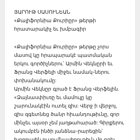
ՅԱՐՈՒԹ ՍԱՍՈՒՆԵԱՆ
«Քալիֆորնիա Քուրիըր» թերթի
հրատարակիչ եւ խմբագիր
«Քալիֆորնիա Քուրիըր» թերթը չորս
մասով կը հրապարակէ պատմական
երկու գործիչներու՝ Արմին Վեկնըրի եւ
Ֆրանց Վերֆելի միջեւ նամակ-ներու
փոխանակումը:
Արմին Վեկնըր գրած է Ֆրանց Վերֆելին.
«Ձայնասփիւռը եւ մամուլը կը
շարունակէին ուտել զիս: Վերջ ի վերջոյ,
զիս զգետնեց ծանր հիւանդութիւնը, զոր
մինչեւ այսօր չեմ յաղթահարած: Գիրքերու
ակումբէն ինծի յանձնա-րարեցին՝
խորքային ուսումնասիրութիւն մը գրել