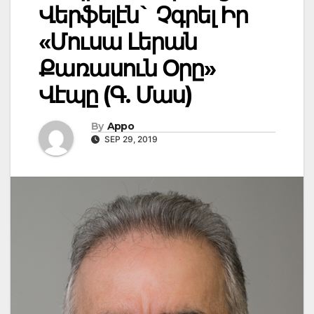
Վերֆելէն` Չգրել Իր
«Մուսա Լերան
Քառասուն Օրը»
Վէպը (Գ. Մաս)
By
Appo
SEP 29, 2019