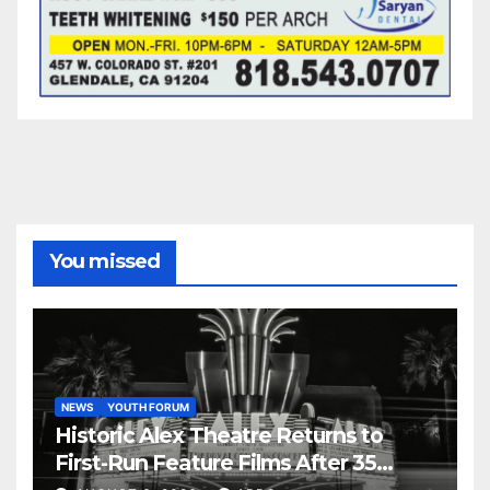
You missed
NEWS
YOUTH FORUM
Historic Alex Theatre Returns to
First-Run Feature Films After 35
Years