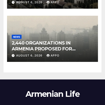
Owned Entertainment Center
AUGUST 6, 2026
APPO
NEWS
2,440 ORGANIZATIONS IN
ARMENIA PROPOSED FOR
INCLUSION IN LIST OF AIR
AUGUST 6, 2026
APPO
POLLUTERS
Armenian Life