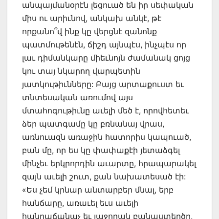
անպայմանօրէն լեցուած են իր սեփական
միս ու արիւնով, անկախ անկէ, թէ
որքանո՞վ ինք կը վերցնէ զանոնք
պատմութենէն, ճիշդ այնպէս, ինչպէս որ
լաւ դիմանկարը միեւնոյն ժամանակ ցոյց
կու տայ նկարող վարպետին
յատկութիւնները: Բայց արտաքուստ եւ
տնտեսական առումով այս
մտահոգութիւնը աւելի մեծ է, որովհետեւ
ձեր պատգամը կը բռնանայ վրաս,
առնուազն առաջին հատորիս կապուած,
բան մը, որ ես կը փափաքէի յետաձգել
մինչեւ երկրորդին աւարտը, հրապարակել
զայն աւելի շուտ, քան նախատեսած էի:
«Ես չեմ կրնար անտարբեր մնալ, երբ
հանճարը, առաւել եւս աւելի
հանրաճանաչ եւ յաջողակ բանաստեղծը,