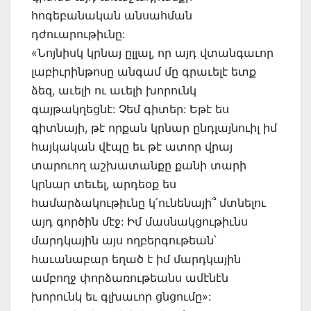
հոգեբանական անսահման
դժուարութիւնը:
«Նոյնիսկ կրնայ ըլլալ, որ այդ վտանգաւոր
լաբիւրինթոսը անգամ մը գրաւելէ ետք
ձեզ, աւելի ու աւելի խորունկ
գայթակղեցնէ: Չեմ գիտեր: Եթէ ես
գիտնայի, թէ որքան կրնար ընդլայնուիլ իմ
հայկական վէպը եւ թէ ատոր վրայ
տարուող աշխատանքը քանի տարի
կրնար տեւել, արդեօք ես
համարձակութիւնը կ՛ունենայի՞ մտնելու
այդ գործին մէջ: Իմ մասնակցութիւնս
մարդկային այս ողբերգութեան՝
հաւանաբար եղած է իմ մարդկային
ամբողջ փորձառութեանս ամէնէն
խորունկ եւ գլխաւոր ցնցումը»: