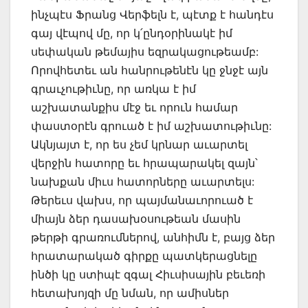
ինչպէս Ֆրանց Վերֆելն է, պէտք է հանդէս
գայ վէպով մը, որ կ՛ընդօրինակէ իմ
սեփական թեմայիս եզրակացութեամբ:
Որովհետեւ ան հանրութենէն կը ջնջէ այն
գրաւչութիւնը, որ առկա է իմ
աշխատանքիս մէջ եւ որուն համար
փաստօրէն գրուած է իմ աշխատութիւնը:
Ակնյայտ է, որ ես չեմ կրնար աւարտել
վերջին հատորը եւ հրապարակել զայն՝
նախքան միւս հատորները աւարտելս:
Թերեւս վախս, որ պայմանաւորուած է
միայն ձեր դասախօսութեան մասին
թերթի գրառումներով, անհիմն է, բայց ձեր
հրատարակած գիրքը պատկերացնելը
ինծի կը ստիպէ զգալ Հիւսիսային բեւեռի
հետախոյզի մը նման, որ ամիսներ