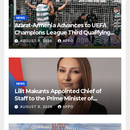
NEWS
Ararat-Armenia Advances to UEFA
Champions League Third Qualifying
Round
AUGUST 9, 2026
APPO
NEWS
Lilit Makunts Appointed Chief of
Staff to the Prime Minister of
Armenia
AUGUST 9, 2026
APPO