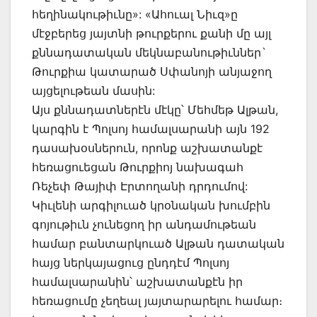
հեղինակութիւնը»: «Ահուալ Նիւզ»ը
մէջբերեց յայտնի թուրքերու քանի մը այլ
քննադատական մեկնաբանութիւններ`
Թուրքիա կատարած Սփանոյի անյաջող
այցելութեան մասին:
Այս քննադատներէն մէկը՝ Մեհմեթ Ալթան,
կարգին է Պոլսոյ համալսարանի այն 192
դասախօսներուն, որոնք աշխատանքէ
հեռացուեցան Թուրքիոյ նախագահ
Ռեչեփ Թայիփ Էրտողանի դրդումով:
Կիւլենի արգիլուած կրօնական խումբին
գոյութիւն չունեցող իր անդամութեան
համար բանտարկուած Ալթան դատական
հայց ներկայացուց ընդդէմ Պոլսոյ
համալսարանին՝ աշխատանքէն իր
հեռացումը չեղեալ յայտարարելու համար։