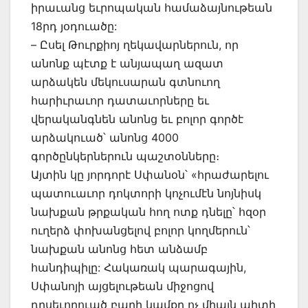
իրաւանց եւրոպական համաձայնութեան
18րդ յօդուածը:
– Ըսել Թուրքիոյ ղեկավարներուն, որ
անոնք պէտք է անյապաղ ազատ
արձակեն մեկուսարան գտնուող
հարիւրաւոր դատաւորները եւ
վերականգնեն անոնց եւ բոլոր գործէ
արձակուած՝ անոնց 4000
գործընկերներուն պաշտօնները։
Այտին կը յորդորէ Սփանօն՝ «հրաժարելու
պատուաւոր դոկտորի կոչումէն նոյնիսկ
նախքան թրքական հող ոտք դնելը՝ հզօր
ուղերձ փոխանցելով բոլոր կողմերուն՝
նախքան անոնց հետ անձամբ
հանդիպիլը: Հակառակ պարագային,
Սփանոյի այցելութեան միջոցով
դրսեւորուած բարի կամքը ոչ միայն պիտի