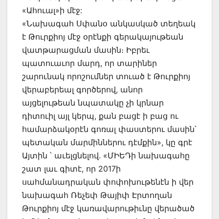
«Ահուալ»ի մէջ:
«Նախագահ Սփանօ անկասկած տեղեակ
է Թուրքիոյ մէջ օրէնքի գերակայութեան
վատթարացման մասին։ Իբրեւ
պատուաւոր մարդ, որ տարիներ
շարունակ որոշումներ տուած է Թուրքիոյ
վերաբերեալ գործերով, անոր
այցելութեան նպատակը չի կրնար
դիտուիլ այլ կերպ, քան բացէ ի բաց ու
համարձակօրէն գոռալ փաստերու մասին՝
պետական մարմիններու դէմքին», կը գրէ
Այտին ՝ աւելցնելով. «ՄԻԵԴի նախագահը
շատ լաւ գիտէ, որ 2017ի
սահմանադրական փոփոխութենէն ի վեր
նախագահ Ռեչեփ Թայիփ Էրտողան
Թուրքիոյ մէջ կառավարութիւնը վերածած