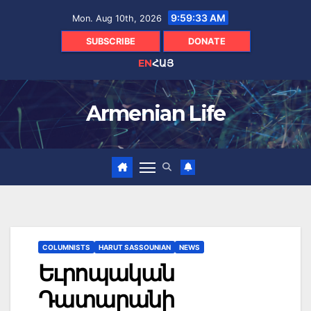
Skip
9:59:34 AM
Mon. Aug 10th, 2026
to
content
SUBSCRIBE
DONATE
EN
ՀԱՅ
Armenian Life
COLUMNISTS
HARUT SASSOUNIAN
NEWS
Եւրոպական
Դատարանի