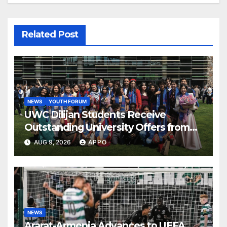
Related Post
NEWS
YOUTH FORUM
UWC Dilijan Students Receive
Outstanding University Offers from
the World’s Leading Institutions
AUG 9, 2026
APPO
NEWS
Ararat-Armenia Advances to UEFA