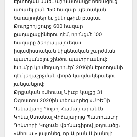
Էրտողան նաեւ աշխատանքէ հեռացուց
առաւել քան 150 հազար պետական
ծառայողներ եւ քննութիւն բացաւ
Թուրքիոյ շուրջ 600 հազար
քաղաքացիներու դէմ, որոնցմէ 100
հազարը ձերբակալուեցաւ
իսլամիստական կիւլենական շարժման
պատկանելու շինծու պատրուակով:
Խումբը կը մեղադրուէր՝ 2016ին Էրտողանի
դէմ յեղաշրջման փորձ կազմակերպելու
յանցանքով:
Թրքական «Ահուալ Նիւզ» կայքը 31
Օգոստոս 2020ին տեղադրեց «ՄԻԵԴի
Ղեկավարը Պոլսոյ Համալսարանէն
ԿրնայՍտանալ Վիճայարոյց Պատուաւոր
Դոկտորի Կոչում» վերնագիրով յօդուածը։
«Ահուալ» յայտնեց, որ Ալթան Սփանոյի