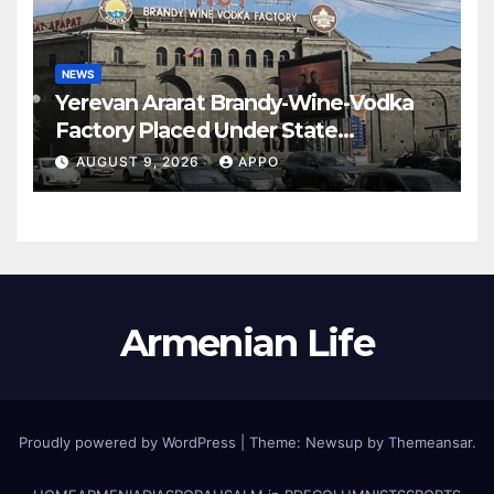
NEWS
Yerevan Ararat Brandy-Wine-Vodka
Factory Placed Under State
Administration
AUGUST 9, 2026
APPO
Armenian Life
Proudly powered by WordPress
|
Theme: Newsup by
Themeansar
.