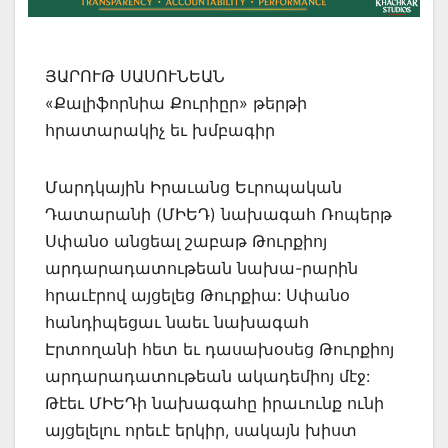
ՅԱՐՈՒԹ ՍԱՍՈՒՆԵԱՆ
«Քալիֆորնիա Քուրիըր» թերթի
հրատարակիչ եւ խմբագիր
Մարդկային Իրաւանց Եւրոպական
Դատարանի (ՄԻԵԴ) նախագահ Ռոպերթ
Սփանօ անցեալ շաբաթ Թուրքիոյ
արդարադատութեան նախա-րարին
հրաւէրով այցելեց Թուրքիա: Սփանօ
հանդիպեցաւ նաեւ նախագահ
Էրտողանի հետ եւ դասախօսեց Թուրքիոյ
արդարադատութեան ակադեմիոյ մէջ:
Թէեւ ՄԻԵԴի նախագահը իրաւունք ունի
այցելելու որեւէ երկիր, սակայն խիստ