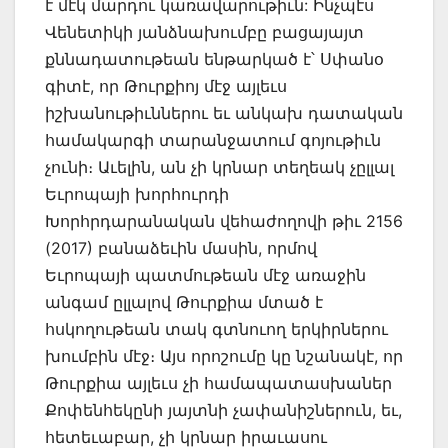
է մէկ մարդու կառավարութիւն: Ինչպէս
Վենետիկի յանձնախումբը բացայայտ
քննադատութեան ենթարկած է՝ Սփանօ
գիտէ, որ Թուրքիոյ մէջ այլեւս
իշխանութիւններու եւ անկախ դատական
համակարգի տարանջատում գոյութիւն
չունի։ Աւելին, ան չի կրնար տեղեակ չըլլալ
Եւրոպայի խորհուրդի
Խորհրդարանական վեհաժողովի թիւ 2156
(2017) բանաձեւին մասին, որմով
Եւրոպայի պատմութեան մէջ առաջին
անգամ ըլլալով Թուրքիա մտած է
հսկողութեան տակ գտնուող երկիրներու
խումբին մէջ։ Այս որոշումը կը նշանակէ, որ
Թուրքիա այլեւս չի համապատասխաներ
Քոփենհեկընի յայտնի չափանիշներուն, եւ,
հետեւաբար, չի կրնար իրաւասու