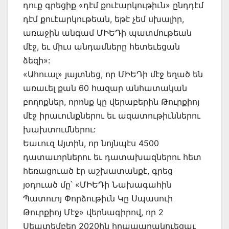
դուք գրեցիք «դէմ քուէարկութիւն» ընդդէմ
դէմ քուէարկութեան, եթէ չեմ սխալիր,
առաջին անգամ ՄԻԵԴի պատմութեան
մէջ, եւ միւս անդամները հետեւեցան
ձեզի»:
«Ահուալ» յայտնեց, որ ՄԻԵԴի մէջ եղած են
առաւել քան 60 հազար անհատական
բողոքներ, որոնք կը վերաբերին Թուրքիոյ
մէջ իրաւունքներու եւ ազատութիւններու
խախտումներու:
Եաւուզ Այտին, որ նոյնպէս 4500
դատաւորներու եւ դատախազներու հետ
հեռացուած էր աշխատանքէ, գրեց
յօդուած մը՝ «ՄԻԵԴի Նախագահին
Պատուոյ Փորձութիւն Կը Սպասուի
Թուրքիոյ Մէջ» վերնագիրով, որ 2
Սեպտեմբեր 2020ին հրապարակուեցաւ