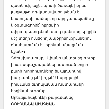
վատնուի, այլեւ պիտի ծառայէ իբրեւ
յաղթաթուղթ կառավարութեան եւ
Էրտողանի համար, որ այդ շարժելաձեւը
կ՛օգտագործէ՝ իբրեւ իր
տիրապետութեան տակ գտնուող երկրին
մէջ տեղի ունեցող ապօրինութիւններու
գնահատման եւ օրինականացման
նշան»։
Դժբախտաբար, Սփանօ անտեսեց թուրք
իրաւապաշտպաններու տուած բոլոր
բարի խորհուրդները եւ այդպիսով
խաթարեց թէ՛ իր, թէ՛ Մարդկային
իրաւանց եւրոպական դատարանի
հեղինակութիւնը:
Արեւելահայերէնի թարգմանեց՝
ՌՈՒԶԱՆՆԱ ԱՒԱԳԵԱՆ