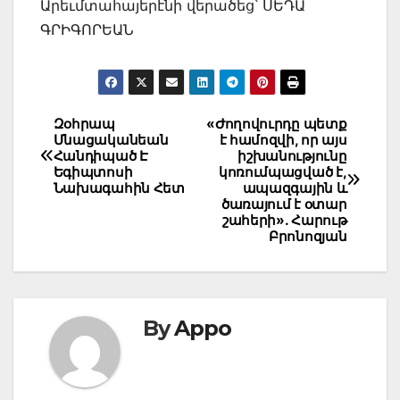
Արեւմտահայերէնի վերածեց՝ ՍԵԴԱ
ԳՐԻԳՈՐԵԱՆ
Post
Զօհրապ
«Ժողովուրդը պետք
Մնացականեան
է համոզվի, որ այս
navigation
Հանդիպած Է
իշխանությունը
Եգիպտոսի
կոռումպացված է,
Նախագահին Հետ
ապազգային և
ծառայում է օտար
շահերի». Հարութ
Բրոնոզյան
By
Appo