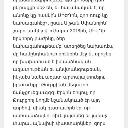
ընթացքի մեջ են, եւ հաւանական է, որ
անոնք կը հասնին ՄԻԵԴին, զոր դուք կը
նախագահէք», ըսաւ Ալթան Սփանոյին՝
շարունակելով. «Մարտ 2018ին, ՄԻԵԴի
երկրորդ բաժինը, ձեր
նախագահութեամբ՝ ստեղծեց նախադէպ
մը համընդհանուր օրէնքին մէջ եւ որոշեց,
որ խախտուած է իմ անձնական
ազատութեան եւ անվտանգութեան,
ինչպէս նաեւ ազատ արտայայտուելու
իրաւունքը: Թուրքիան մեղաւոր
ճանչցուեցաւգգգ: Էրկին Էրկուլ, որ
Թուրքիոյ կողմէ նշանակուած էր այդ
գործով, միակ դատաւորն էր, որ
անհամաձայնութիւն յայտնեց եւ յառաջ
տարաւ այնպիսի փաստարկներ, զորս