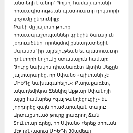
անտեղի է անոր՝ Պոլսոյ համալսարանի
իրաւագիտութեան պատուաւոր դոկտորի
կոչումը ընդունիլը:
Քանի մը յայտնի թուրք
իրաւապաշտպաններ գրեցին ծաւալուն
յօդուածներ, որոնցմով քննադատեցին
Սպանօն՝ իր այցելութեան եւ պատուաւոր
դոկտորի կոչումը ստանալուն համար:
Թուրք նախկին դիւանագէտ Այտին Սելչըն
յայտարարեց, որ Սփանօ «պիտանի չէ
ՄԻԵԴը նախագահելու»: Քաղաքագէտ,
ակադեմիկոս Ճենկիզ Աքթար Սփանոյի
այցը համարեց «գայթակղեցուցիչ» եւ
յորդորեց զայն հրաժարական տալու:
Արտաքսուած թուրք լրագրող Ճան
Տունտար գրեց, որ Սփանօ «երեք օրուան
մէջ ոչնչացուց ՄԻԵԴի 30ամեայ