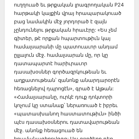
ուղղուած եւ թրքական լրագրողական P24
հարթակի կայքին վրայ հրապարակուած
բաց նամակին մէջ յորդորած է զայն
չընդունելու թրքական հրաւէրը: «Ես չեմ
գիտեր, թէ որքան հպարտութիւն կայ
համալսարանի մը պատուաւոր անդամ
ըլլալուն մէջ. համալսարան մը, որ կը
դատապարտէ հարիւրաւոր
դասախօսներ գործազրկութեան եւ
աղքատութեան՝ զանոնք անարդարօրէն
հեռացնելով դպրոցէն», գրած է Ալթան:
«Համալսարանը, ուրկէ դուք դոկտորի
կոչում կը ստանաք՝ ներառուած է իբրեւ
«պատասխանող հաստատութիւն» ինծի
պէս դասախօսներու դատավարութեան
մէջ. անոնք հեռացուած են
հրամանագիրովգգգ: Այս գործերը դեռ