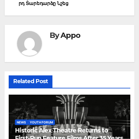
րդ Տարեդարձը Նշեց
By
Appo
Related Post
NEWS
YOUTH FORUM
Historic Alex Theatre Returns to
First-Run Feature Films After 35 Years