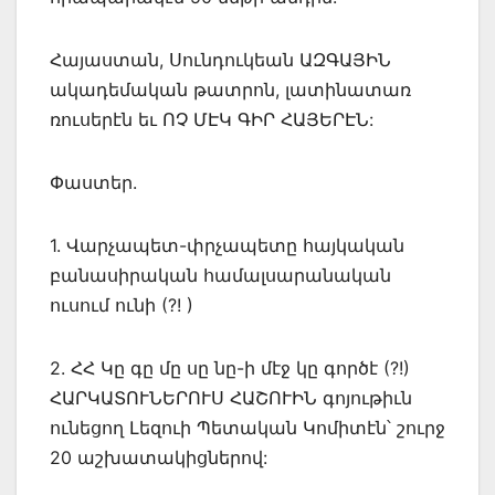
Հայաստան, Սունդուկեան ԱԶԳԱՅԻՆ
ակադեմական թատրոն, լատինատառ
ռուսերէն եւ ՈՉ ՄԷԿ ԳԻՐ ՀԱՅԵՐԷՆ:
Փաստեր.
1. Վարչապետ-փրչապետը հայկական
բանասիրական համալսարանական
ուսում ունի (?! )
2. ՀՀ Կը գը մը սը նը-ի մէջ կը գործէ (?!)
ՀԱՐԿԱՏՈՒՆԵՐՈՒՍ ՀԱՇՈՒԻՆ գոյութիւն
ունեցող Լեզուի Պետական Կոմիտէն՝ շուրջ
20 աշխատակիցներով: