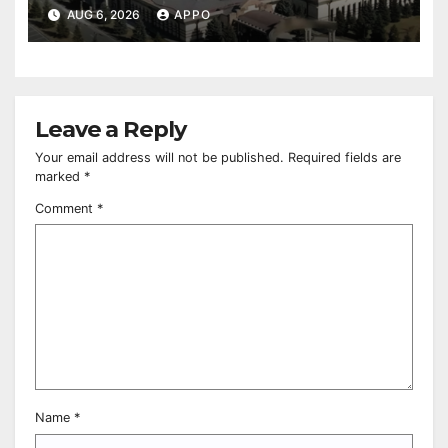
Owned Entertainment Center
AUG 6, 2026
APPO
Leave a Reply
Your email address will not be published.
Required fields are
marked
*
Comment
*
Name
*