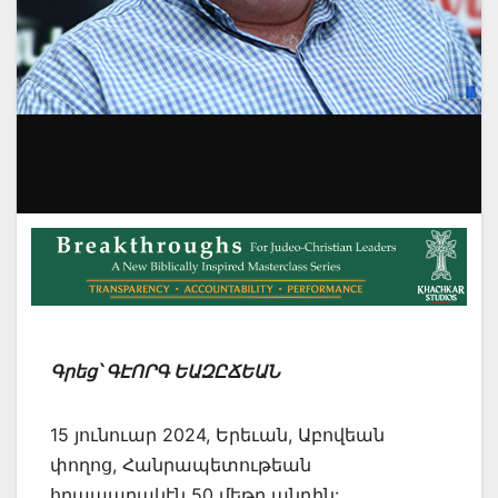
Գրեց՝ ԳԷՈՐԳ ԵԱԶԸՃԵԱՆ
15 յունուար 2024, Երեւան, Աբովեան
փողոց, Հանրապետութեան
հրապարակէն 50 մեթր անդին: