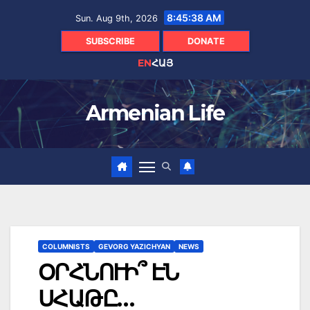
Skip
8:45:39 AM
Sun. Aug 9th, 2026
to
content
SUBSCRIBE
DONATE
EN
ՀԱՅ
Armenian Life
COLUMNISTS
GEVORG YAZICHYAN
NEWS
ՕՐՀՆՈՒԻ՞ ԷՆ
ՍՀԱԹԸ…