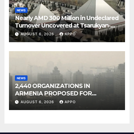
NEWS
Nearly AMD 300 Million in Undeclared
Turnover Uncovered at Tsarukyan-
Owned Entertainment Center
AUGUST 6, 2026
APPO
NEWS
2,440 ORGANIZATIONS IN
ARMENIA PROPOSED FOR
INCLUSION IN LIST OF AIR
AUGUST 6, 2026
APPO
POLLUTERS