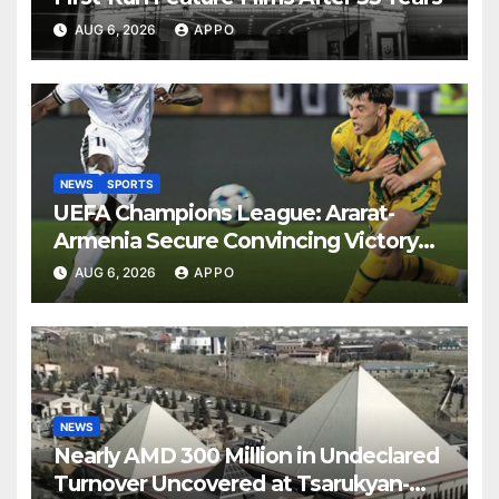
AUG 6, 2026
APPO
NEWS
SPORTS
UEFA Champions League: Ararat-
Armenia Secure Convincing Victory
Over Shamrock Rovers 2-0
AUG 6, 2026
APPO
NEWS
Nearly AMD 300 Million in Undeclared
Turnover Uncovered at Tsarukyan-