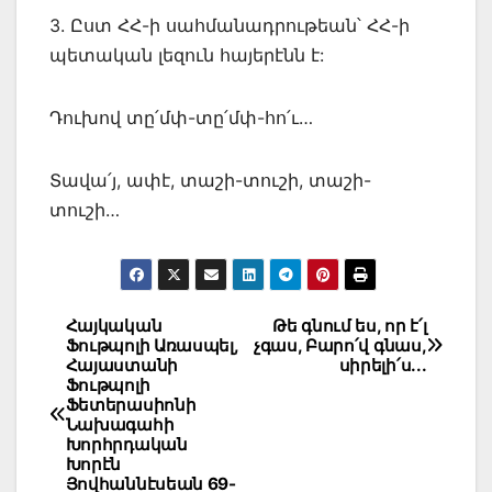
3. Ըստ ՀՀ-ի սահմանադրութեան՝ ՀՀ-ի
պետական լեզուն հայերէնն է:
Դուխով տը՛մփ-տը՛մփ-հո՛ւ…
Տավա՛յ, ափէ, տաշի-տուշի, տաշի-
տուշի…
Post
Հայկական
Թե գնում ես, որ է՛լ
Ֆութպոլի Առասպել,
չգաս, Բարո՛վ գնաս,
navigation
Հայաստանի
սիրելի՛ս․․․
Ֆութպոլի
Ֆետերասիոնի
Նախագահի
Խորհրդական
Խորէն
Յովհաննէսեան 69-