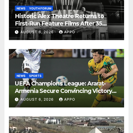
NEWS
YOUTH FORUM
Historic Alex Theatre Returns to
First-Run Feature Films After 35
Years
AUGUST 6, 2026
APPO
NEWS
SPORTS
UEFA Champions League: Ararat-
Armenia Secure Convincing Victory
Over Shamrock Rovers 2-0
AUGUST 6, 2026
APPO