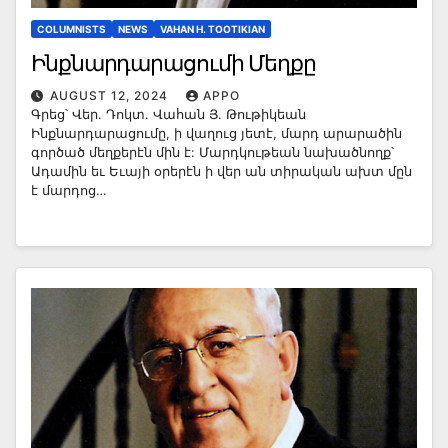
COLUMNISTS
NEWS
VAHAN H. TOOTIKIAN
Ինքնարդարացումի Մեղքը
AUGUST 12, 2024
APPO
Գրեց՝ Վեր. Դոկտ. Վահան Յ. Թութիկեան
Ինքնարդարացումը, ի վաղուց յետէ, մարդ արարածին
գործած մեղքերէն մին է: Մարդկութեան նախածնողք՝
Ադամին եւ Եւայի օրերէն ի վեր ան տիրական ախտ մըն
է մարդոց…