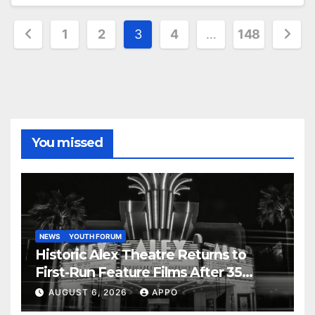
Posts
1
2
3
4
…
148
pagination
You missed
NEWS
YOUTH FORUM
Historic Alex Theatre Returns to
First-Run Feature Films After 35
Years
AUGUST 6, 2026
APPO