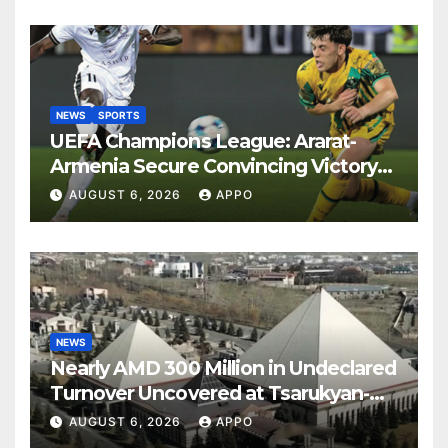
NEWS
SPORTS
UEFA Champions League: Ararat-
Armenia Secure Convincing Victory
Over Shamrock Rovers 2-0
AUGUST 6, 2026
APPO
NEWS
Nearly AMD 300 Million in Undeclared
Turnover Uncovered at Tsarukyan-
Owned Entertainment Center
AUGUST 6, 2026
APPO