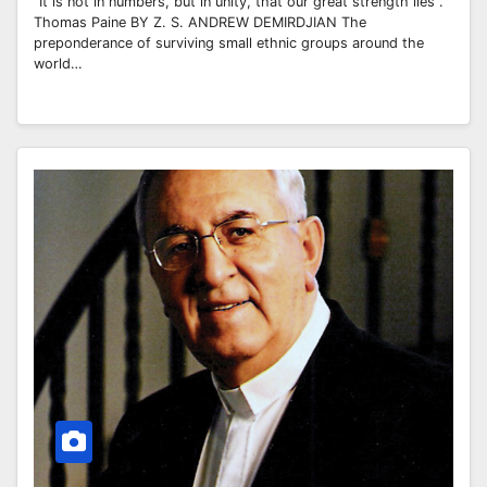
“It is not in numbers, but in unity, that our great strength lies”.
Thomas Paine BY Z. S. ANDREW DEMIRDJIAN The
preponderance of surviving small ethnic groups around the
world…