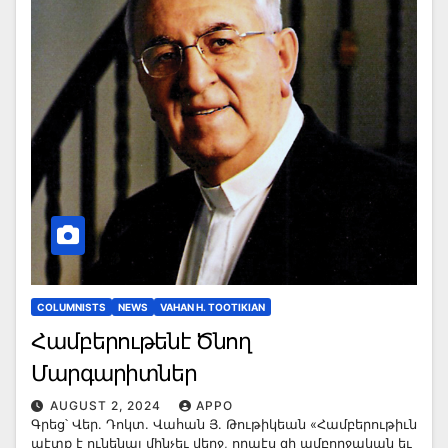
COLUMNISTS
NEWS
VAHAN H. TOOTIKIAN
Համբերութենէ Ծնող
Մարգարիտներ
AUGUST 2, 2024
APPO
Գրեց՝ Վեր. Դոկտ. Վահան Յ. Թութիկեան «Համբերութիւն
պէտք է ունենալ մինչեւ վերջ, որպէս զի ամբողջական եւ