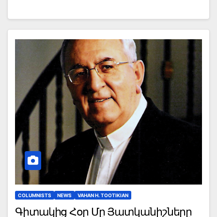
COLUMNISTS
NEWS
VAHAN H. TOOTIKIAN
Գիտակից Հօր Մը Յատկանիշները