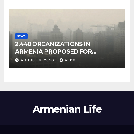
NEWS
2,440 ORGANIZATIONS IN
ARMENIA PROPOSED FOR
INCLUSION IN LIST OF AIR
AUGUST 6, 2026
APPO
POLLUTERS
Armenian Life