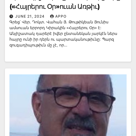
(«Հայրերու Օր»ուան Առթիւ)
JUNE 21, 2024
APPO
Գրեց՝ Վեր. Դոկտ. Վահան Յ. Թութիկեան Յունիս
ամսուան երրորդ Կիրակին «Հայրերու Օր» է:
Անյիշատակ դարերէ իվեր ընտանեկան յարկէն ներս
հայրը ունի իր դերն ու պարտականութիւնը: Պարզ
զուգադիպութիւն մը չէ, որ…