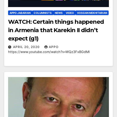
APPO JABARIAN
COLUMNISTS
NEWS
VIDEO
VOSGAN MEKHITARIAN
WATCH: Certain things happened
in Armenia that Karekin II didn’t
expect (g1)
APRIL 20, 2020
APPO
https://www.youtube.com/watch?v=WQz3FxBGdMI