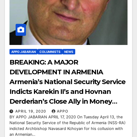
APPO JABARIAN
COLUMNISTS
NEWS
BREAKING: A MAJOR
DEVELOPMENT IN ARMENIA
Armenia’s National Security Service
Indicts Karekin II’s and Hovnan
Derderian’s Close Ally in Money
Laundry, Theft, Fraud, and Tax
APRIL 19, 2020
APPO
BY APPO JABARIAN APRIL 17, 2020 On Tuesday April 13, the
Evasion
National Security Service of the Republic of Armenia (NSS-RA)
indicted Archbishop Navasard Kchoyan for his collusion with
an Armenian…