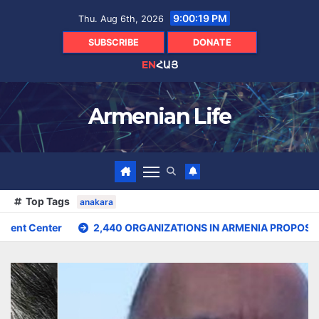
Skip
9:00:21 PM
Thu. Aug 6th, 2026
to
content
SUBSCRIBE
DONATE
EN
ՀԱՅ
Armenian Life
Top Tags
anakara
ORGANIZATIONS IN ARMENIA PROPOSED FOR INCLUSION IN LIST O