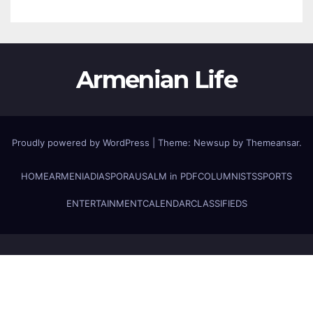
Armenian Life
Proudly powered by WordPress
|
Theme: Newsup by
Themeansar
.
HOME
ARMENIA
DIASPORA
USALM in PDF
COLUMNISTS
SPORTS
ENTERTAINMENT
CALENDAR
CLASSIFIEDS