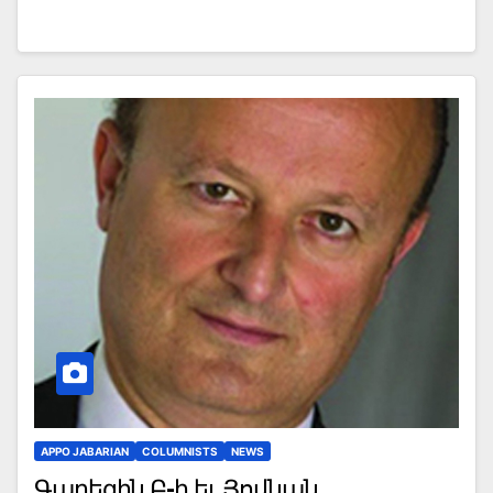
APPO JABARIAN
COLUMNISTS
NEWS
Գարեգին Բ-ի եւ Յովնան