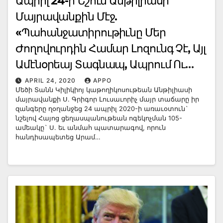
Ապրիլ 24-ի Նշում Անթիլիասի
Մայրավանքին Մէջ.
«Պահանջատիրութիւնը Մեր
Ժողովուրդին Համար Լոզունգ Չէ, Այլ
Ամէնօրեայ Տագնապ, Ապրում Ու
Ձգտում Է» Արամ Ա. Կաթողիկոս
APRIL 24, 2020
APPO
Մեծի Տանն Կիլիկիոյ կաթողիկոսութեան Անթիլիասի
մայրավանքի Ս. Գրիգոր Լուսաւորիչ մայր տաճարը իր
զանգերը ղօղանջեց 24 ապրիլ 2020-ի առաւօտուն`
նշելով Հայոց ցեղասպանութեան ոգեկոչման 105-
ամեակը` Ս. եւ անմահ պատարագով, որուն
հանդիսապետեց Արամ…