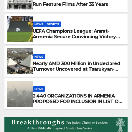
Run Feature Films After 35 Years
NEWS
SPORTS
UEFA Champions League: Ararat-
Armenia Secure Convincing Victory
Over Shamrock Rovers 2-0
NEWS
Nearly AMD 300 Million in Undeclared
Turnover Uncovered at Tsarukyan-
Owned Entertainment Center
NEWS
2,440 ORGANIZATIONS IN ARMENIA
PROPOSED FOR INCLUSION IN LIST OF
AIR POLLUTERS