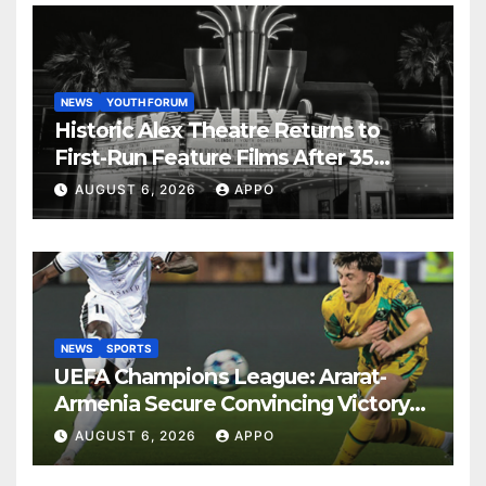
NEWS
YOUTH FORUM
Historic Alex Theatre Returns to
First-Run Feature Films After 35
Years
AUGUST 6, 2026
APPO
NEWS
SPORTS
UEFA Champions League: Ararat-
Armenia Secure Convincing Victory
Over Shamrock Rovers 2-0
AUGUST 6, 2026
APPO