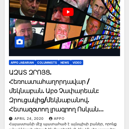
APPO JABARIAN
COLUMNISTS
NEWS
VIDEO
ԱԶԱՏ ԶՐՈՅՑ.
Հեռուստահաղորդավար /
մեկնաբան. Աբօ Չափարեան:
Զրուցակից/մեկնաբանով.
Հետազօտող լրագրող Ոսկան
Մխիթարեան
APRIL 24, 2020
APPO
Հայաստանի մէջ պատահած է այնպիսի բաներ, որոնք