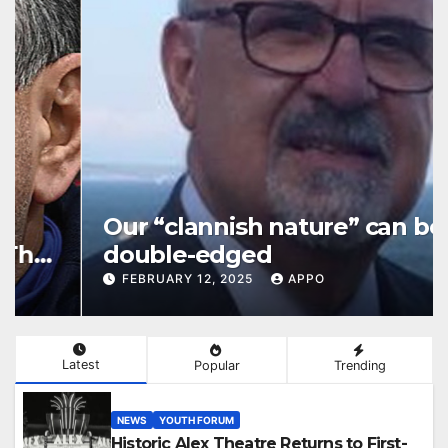
Our “clannish nature” can be
double-edged
FEBRUARY 12, 2025
APPO
Latest
Popular
Trending
NEWS
YOUTH FORUM
Historic Alex Theatre Returns to First-