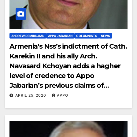
ANDREW DEMIRDJIAN
APPO JABARIAN
COLUMNISTS
NEWS
Armenia’s Nss’s indictment of Cath.
Karekin II and his ally Arch.
Navasard Kchoyan adds a hagher
level of credence to Appo
Jabarian’s previous claims of
misconduct by our high-ranking
APRIL 25, 2020
APPO
clergymen