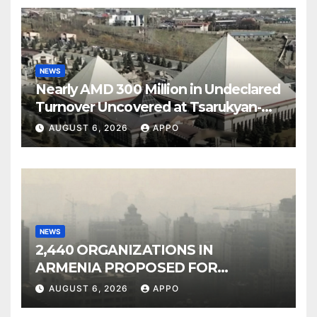
NEWS
Nearly AMD 300 Million in Undeclared
Turnover Uncovered at Tsarukyan-
Owned Entertainment Center
AUGUST 6, 2026
APPO
NEWS
2,440 ORGANIZATIONS IN
ARMENIA PROPOSED FOR
INCLUSION IN LIST OF AIR
AUGUST 6, 2026
APPO
POLLUTERS